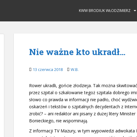
KWW BRODIUK WŁODZIMIERZ
Nie ważne kto ukradł…
13 czerwca 2018
W.B.
Rower ukradli, gońcie złodzieja. Tak można skwitowa
przez szpital o szkalowanie tegoż szpitala dobrego im
słowo co prawda w informacji nie padło, choć wydźwię
oskarżeń i tekstów o szpitalnych decydentach z Inter
zrobić? – ani redaktor ani pisany z dużej litery Minis
Bonieckiego, nie wspominają.
Z informacji TV Mazury, w tym wypowiedzi adwokata K