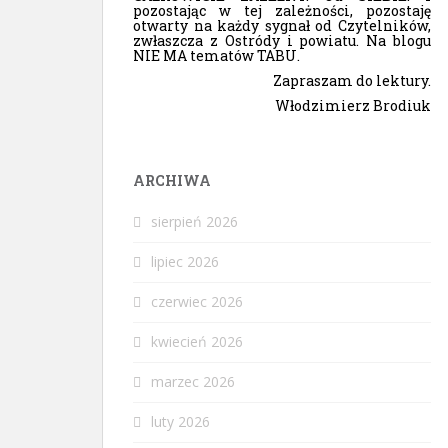
pozostając w tej zależności, pozostaję
otwarty na każdy sygnał od Czytelników,
zwłaszcza z Ostródy i powiatu. Na blogu
NIE MA tematów TABU.
Zapraszam do lektury.
Włodzimierz Brodiuk
ARCHIWA
sierpień 2026
lipiec 2026
czerwiec 2026
kwiecień 2026
marzec 2026
luty 2026