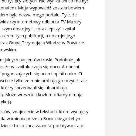
 50 tysięcy złotych. Nie wynika ani co ma być
dokonałem. Moja wypowiedź została bowiem
dem była nazwa mego portalu. Tyle, że
widz czy internetowy odbiorca TV Mazury
 czym dostojny i „coraz lepszy” szpital
haterem tych publikacji, a dostojni jego
 oraz Grupą Trzymającą Władzę w Powiecie
zkowskim.
ncjalnych pacjentów troski. Podobnie jak
ę, że w szpitalu czują się obco. A obecni
 pogarszających się ocen i opinii o nim. Ci
ci nie tylko ze mnie próbują go uczynić, ale
którzy sprzeciwiali się lub próbują
zą. Może wreszcie i kozłem ofiarnym mają
tykują.
fliktów, znajdziecie w tekstach, które wynajęty
ąda w imieniu prezesa Bonieckiego żebym
jdziecie to co chcą zamieść pod dywan, a o