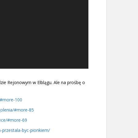
zie Rejonowym w Elblągu. Ale na prośbę o
a/#more-100
-golenia/#more-85
rece/#more-69
ka-przestala-byc-pionkiem/