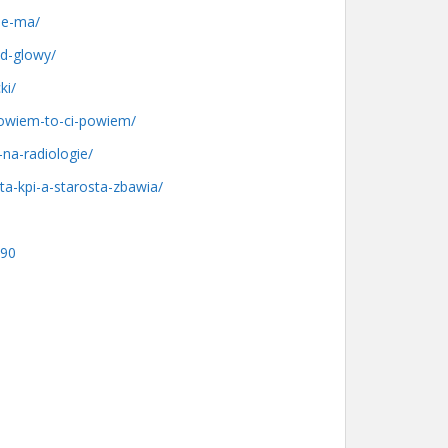
nie-ma/
od-glowy/
ki/
-powiem-to-ci-powiem/
na-radiologie/
sta-kpi-a-starosta-zbawia/
590