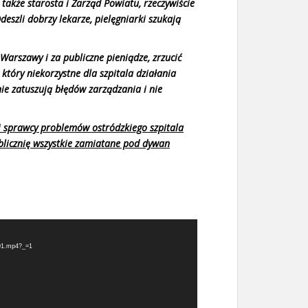
 także starosta i Zarząd Powiatu, rzeczywiście
szli dobrzy lekarze, pielęgniarki szukają
arszawy i za publiczne pieniądze, zrzucić
który niekorzystne dla szpitala działania
 nie zatuszują błędów zarządzania i nie
 sprawcy problemów ostródzkiego szpitala
publicznię wszystkie zamiatane pod dywan
001.mp4?_=1