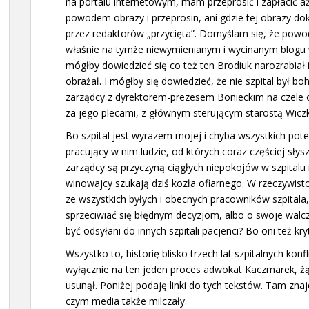
na portalu internetowym, mam przeprosić i zapłacić aż
powodem obrazy i przeprosin, ani gdzie tej obrazy 
przez redaktorów „przycięta”. Domyślam się, że powo
właśnie na tymże niewymienianym i wycinanym blogu 
mógłby dowiedzieć się co też ten Brodiuk narozrabiał i
obrażał. I mógłby się dowiedzieć, że nie szpital był bo
zarządcy z dyrektorem-prezesem Bonieckim na czele
za jego plecami, z głównym sterującym starostą Wic
Bo szpital jest wyrazem mojej i chyba wszystkich pote
pracujący w nim ludzie, od których coraz częściej słysz
zarządcy są przyczyną ciągłych niepokojów w szpitalu i
winowajcy szukają dziś kozła ofiarnego. W rzeczywistoś
ze wszystkich byłych i obecnych pracowników szpitala, 
sprzeciwiać się błędnym decyzjom, albo o swoje walc
być odsyłani do innych szpitali pacjenci? Bo oni też kry
Wszystko to, historię blisko trzech lat szpitalnych kon
wyłącznie na ten jeden proces adwokat Kaczmarek, ż
usunął. Poniżej podaję linki do tych tekstów. Tam zna
czym media także milczały.