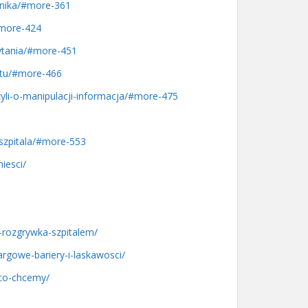
tnika/#more-361
/#more-424
pytania/#more-451
potu/#more-466
zyli-o-manipulacji-informacja/#more-475
u-szpitala/#more-553
iesci/
i-rozgrywka-szpitalem/
targowe-bariery-i-laskawosci/
-co-chcemy/