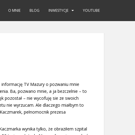
O MNIE
BLOG
INWESTYCJE
YOUTUBE
ć informację TV Mazury o pozwaniu mnie
ienia. Ba, pozwano mnie, a ja bezczelnie – to
k pozostał – nie wycofuję sie ze swoich
netu nie wyrzucam. Ale dlaczego miałbym to
ter Kaczmarek, pełnomocnik prezesa
aczmarka wynika tylko, że obraziłem szpital