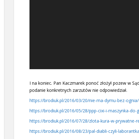
I na koniec. Pan Kaczmarek ponoć złożył pozew w Sąd
podanie konkretnych zarzutów nie odpowiedział.
https://brodiuk.pl/2016/03/20/nie-ma-dymu-bez-ogni
https://brodiuk.pl/2016/05/28/ppp-cixi-i-maszynka-do
https://brodiuk.pl/2016/07/28/zlota-kura-w-prywatne-
https://brodiuk.pl/2016/08/23/pal-diabli-czyli-laborant