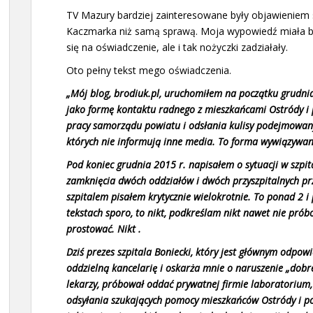
TV Mazury bardziej zainteresowane były objawieniem 
Kaczmarka niż samą sprawą. Moja wypowiedź miała by
się na oświadczenie, ale i tak nożyczki zadziałały.
Oto pełny tekst mego oświadczenia.
„Mój blog, brodiuk.pl, uruchomiłem na początku grudnia
jako formę kontaktu radnego z mieszkańcami Ostródy i 
pracy samorządu powiatu i odsłania kulisy podejmowany
których nie informują inne media. To forma wywiązywan
Pod koniec grudnia 2015 r. napisałem o sytuacji w szpi
zamknięcia dwóch oddziałów i dwóch przyszpitalnych pr
szpitalem pisałem krytycznie wielokrotnie. To ponad 2 i p
tekstach sporo, to nikt, podkreślam nikt nawet nie pró
prostować. Nikt .
Dziś prezes szpitala Boniecki, który jest głównym odpow
oddzielną kancelarię i oskarża mnie o naruszenie „dobre
lekarzy, próbował oddać prywatnej firmie laboratorium,
odsyłania szukających pomocy mieszkańców Ostródy i powi