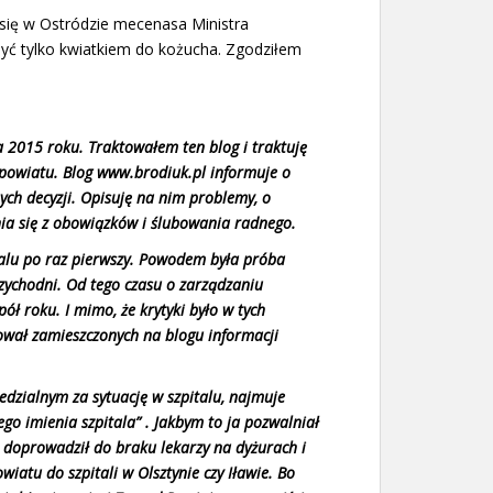
się w Ostródzie mecenasa Ministra
ć tylko kwiatkiem do kożucha. Zgodziłem
 2015 roku. Traktowałem ten blog i traktuję
powiatu. Blog www.brodiuk.pl informuje o
ch decyzji. Opisuję na nim problemy, o
ia się z obowiązków i ślubowania radnego.
talu po raz pierwszy. Powodem była próba
zychodni. Od tego czasu o zarządzaniu
ół roku. I mimo, że krytyki było w tych
bował zamieszczonych na blogu informacji
iedzialnym za sytuację w szpitalu, najmuje
go imienia szpitala” . Jakbym to ja pozwalniał
 doprowadził do braku lekarzy na dyżurach i
atu do szpitali w Olsztynie czy Iławie. Bo