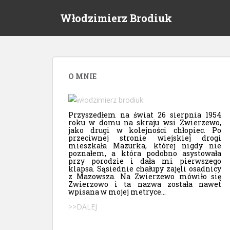
S
Włodzimierz Brodiuk
k
i
p
t
o
m
O MNIE
a
i
n
Przyszedłem na świat 26 sierpnia 1954
roku w domu na skraju wsi Zwierzewo,
c
jako drugi w kolejności chłopiec. Po
o
przeciwnej stronie wiejskiej drogi
mieszkała Mazurka, której nigdy nie
n
poznałem, a która podobno asystowała
t
przy porodzie i dała mi pierwszego
klapsa. Sąsiednie chałupy zajęli osadnicy
e
z Mazowsza. Na Zwierzewo mówiło się
n
Zwierzowo i ta nazwa została nawet
wpisana w mojej metryce...
t
>>DALEJ