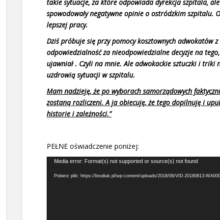
takie sytuacje, za które odpowiada dyrekcja szpitala, ale
spowodowały negatywne opinie o ostródzkim szpitalu. Ode
lepszej pracy.
Dziś próbuje się przy pomocy kosztownych adwokatów z W
odpowiedzialność za nieodpowiedzialne decyzje na tego, 
ujawniał . Czyli na mnie. Ale adwokackie sztuczki i triki
uzdrowią sytuacji w szpitalu.
Mam nadzieję, że po wyborach samorządowych faktyczni
zostaną rozliczeni. A ja obiecuję, że tego dopilnuję i u
historie i zależności.”
PEŁNE oświadczenie poniżej:
Odtwarzacz
Media error: Format(s) not supported or source(s) not found
video
Pobierz plik: https://brodiuk.pl/wp-content/uploads/2018/06/VID-20180613-WA0