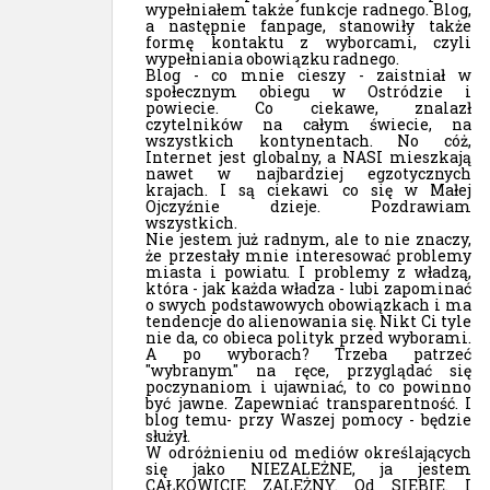
wypełniałem także funkcje radnego. Blog,
a następnie fanpage, stanowiły także
formę kontaktu z wyborcami, czyli
wypełniania obowiązku radnego.
Blog - co mnie cieszy - zaistniał w
społecznym obiegu w Ostródzie i
powiecie. Co ciekawe, znalazł
czytelników na całym świecie, na
wszystkich kontynentach. No cóż,
Internet jest globalny, a NASI mieszkają
nawet w najbardziej egzotycznych
krajach. I są ciekawi co się w Małej
Ojczyźnie dzieje. Pozdrawiam
wszystkich.
Nie jestem już radnym, ale to nie znaczy,
że przestały mnie interesować problemy
miasta i powiatu. I problemy z władzą,
która - jak każda władza - lubi zapominać
o swych podstawowych obowiązkach i ma
tendencje do alienowania się. Nikt Ci tyle
nie da, co obieca polityk przed wyborami.
A po wyborach? Trzeba patrzeć
"wybranym" na ręce, przyglądać się
poczynaniom i ujawniać, to co powinno
być jawne. Zapewniać transparentność. I
blog temu- przy Waszej pomocy - będzie
służył.
W odróżnieniu od mediów określających
się jako NIEZALEŻNE, ja jestem
CAŁKOWICIE ZALEŻNY. Od SIEBIE. I