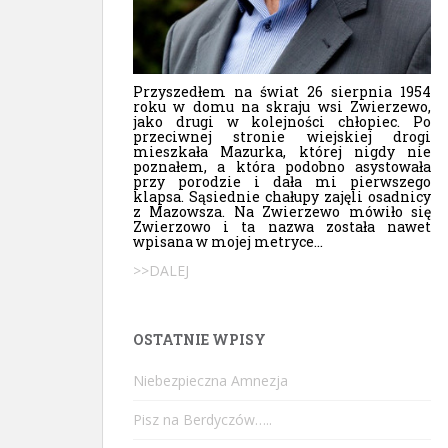
Przyszedłem na świat 26 sierpnia 1954
roku w domu na skraju wsi Zwierzewo,
jako drugi w kolejności chłopiec. Po
przeciwnej stronie wiejskiej drogi
mieszkała Mazurka, której nigdy nie
poznałem, a która podobno asystowała
przy porodzie i dała mi pierwszego
klapsa. Sąsiednie chałupy zajęli osadnicy
z Mazowsza. Na Zwierzewo mówiło się
Zwierzowo i ta nazwa została nawet
wpisana w mojej metryce...
>>DALEJ
OSTATNIE WPISY
Niebezpieczna Amnezja
Pisz na Berdyczów…..