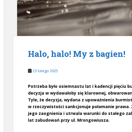
Halo, halo! My z bagien!
23 lutego 2025
Potrzeba było osiemnastu lat i kadencji pięciu 
decyzja w wydawałoby się klarownej, obwarowan
Tyle, że decyzja, wydana z upoważnienia burmis
w rzeczywistości sankcjonuje połamanie prawa.
jego zaognienia i utrwala warunki do stałego zal
lat zabudowań przy ul. Mrongowiusza.