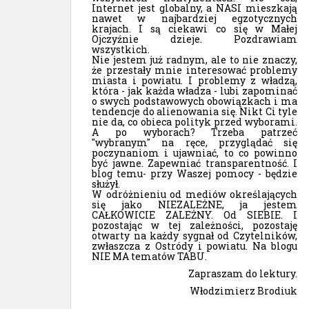
Internet jest globalny, a NASI mieszkają
nawet w najbardziej egzotycznych
krajach. I są ciekawi co się w Małej
Ojczyźnie dzieje. Pozdrawiam
wszystkich.
Nie jestem już radnym, ale to nie znaczy,
że przestały mnie interesować problemy
miasta i powiatu. I problemy z władzą,
która - jak każda władza - lubi zapominać
o swych podstawowych obowiązkach i ma
tendencje do alienowania się. Nikt Ci tyle
nie da, co obieca polityk przed wyborami.
A po wyborach? Trzeba patrzeć
"wybranym" na ręce, przyglądać się
poczynaniom i ujawniać, to co powinno
być jawne. Zapewniać transparentność. I
blog temu- przy Waszej pomocy - będzie
służył.
W odróżnieniu od mediów określających
się jako NIEZALEŻNE, ja jestem
CAŁKOWICIE ZALEŻNY. Od SIEBIE. I
pozostając w tej zależności, pozostaję
otwarty na każdy sygnał od Czytelników,
zwłaszcza z Ostródy i powiatu. Na blogu
NIE MA tematów TABU.
Zapraszam do lektury.
Włodzimierz Brodiuk