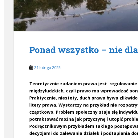
Ponad wszystko – nie dla
21 lutego 2025
Teoretycznie zadaniem prawa jest regulowanie 
międzyludzkich, czyli prawo ma wprowadzać porz
Praktycznie, niestety, duch prawa bywa zlikwido
litery prawa. Wystarczy na przykład nie rozpa
cząstkowo. Problem społeczny staje się indywid
potraktować można jak przyczynę i utopić probl
Podręcznikowym przykładem takiego postępowan
decyzjami do zalewania działek i podtapiania d