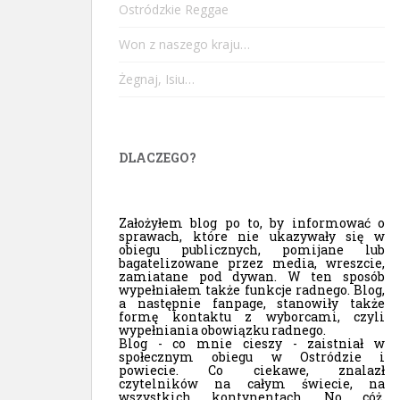
Ostródzkie Reggae
Won z naszego kraju…
Żegnaj, Isiu…
DLACZEGO?
Założyłem blog po to, by informować o
sprawach, które nie ukazywały się w
obiegu publicznych, pomijane lub
bagatelizowane przez media, wreszcie,
zamiatane pod dywan. W ten sposób
wypełniałem także funkcje radnego. Blog,
a następnie fanpage, stanowiły także
formę kontaktu z wyborcami, czyli
wypełniania obowiązku radnego.
Blog - co mnie cieszy - zaistniał w
społecznym obiegu w Ostródzie i
powiecie. Co ciekawe, znalazł
czytelników na całym świecie, na
wszystkich kontynentach. No cóż,