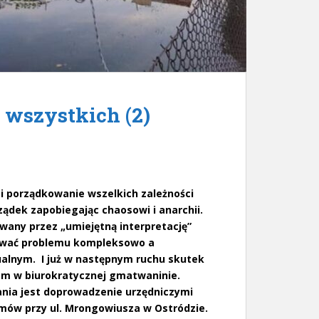
 wszystkich (2)
i porządkowanie wszelkich zależności
ądek zapobiegając chaosowi i anarchii.
wany przez „umiejętną interpretację”
trywać problemu kompleksowo a
ualnym. I już w następnym ruchu skutek
em w biurokratycznej gmatwaninie.
ia jest doprowadzenie urzędniczymi
omów przy ul. Mrongowiusza w Ostródzie.