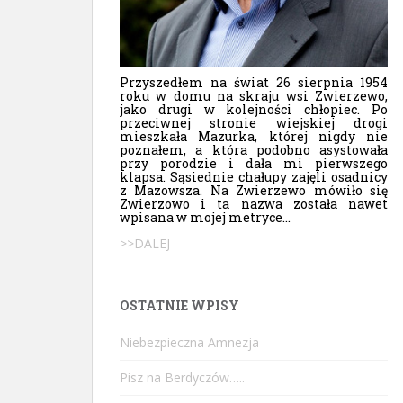
Przyszedłem na świat 26 sierpnia 1954
roku w domu na skraju wsi Zwierzewo,
jako drugi w kolejności chłopiec. Po
przeciwnej stronie wiejskiej drogi
mieszkała Mazurka, której nigdy nie
poznałem, a która podobno asystowała
przy porodzie i dała mi pierwszego
klapsa. Sąsiednie chałupy zajęli osadnicy
z Mazowsza. Na Zwierzewo mówiło się
Zwierzowo i ta nazwa została nawet
wpisana w mojej metryce...
>>DALEJ
OSTATNIE WPISY
Niebezpieczna Amnezja
Pisz na Berdyczów…..