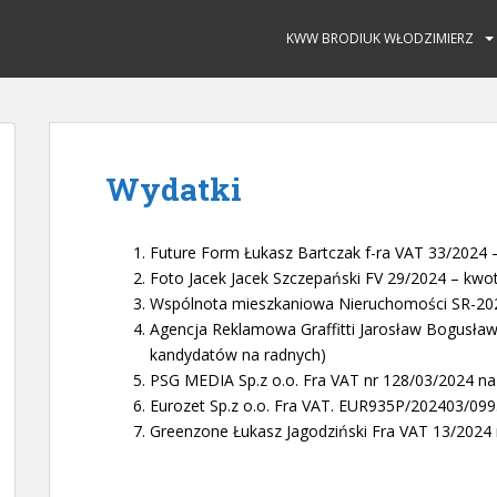
KWW BRODIUK WŁODZIMIERZ
Wydatki
Future Form Łukasz Bartczak f-ra VAT 33/2024 
Foto Jacek Jacek Szczepański FV 29/2024 – kwot
Wspólnota mieszkaniowa Nieruchomości SR-202
Agencja Reklamowa Graffitti Jarosław Bogusławsk
kandydatów na radnych)
PSG MEDIA Sp.z o.o. Fra VAT nr 128/03/2024 na
Eurozet Sp.z o.o. Fra VAT. EUR935P/202403/099
Greenzone Łukasz Jagodziński Fra VAT 13/2024 