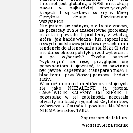
Internet jest globalny, a NASI mieszkają
nawet w najbardziej egzotycznych
krajach. I są ciekawi co się w Małej
Ojczyźnie dzieje. Pozdrawiam
wszystkich.
Nie jestem już radnym, ale to nie znaczy,
że przestały mnie interesować problemy
miasta i powiatu. I problemy z władzą,
która - jak każda władza - lubi zapominać
o swych podstawowych obowiązkach i ma
tendencje do alienowania się. Nikt Ci tyle
nie da, co obieca polityk przed wyborami.
A po wyborach? Trzeba patrzeć
"wybranym" na ręce, przyglądać się
poczynaniom i ujawniać, to co powinno
być jawne. Zapewniać transparentność. I
blog temu- przy Waszej pomocy - będzie
służył.
W odróżnieniu od mediów określających
się jako NIEZALEŻNE, ja jestem
CAŁKOWICIE ZALEŻNY. Od SIEBIE. I
pozostając w tej zależności, pozostaję
otwarty na każdy sygnał od Czytelników,
zwłaszcza z Ostródy i powiatu. Na blogu
NIE MA tematów TABU.
Zapraszam do lektury.
Włodzimierz Brodiuk