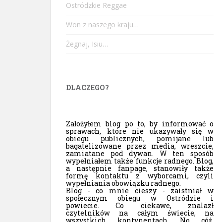
Ostródzkie Reggae
Won z naszego kraju…
Żegnaj, Isiu…
DLACZEGO?
Założyłem blog po to, by informować o
sprawach, które nie ukazywały się w
obiegu publicznych, pomijane lub
bagatelizowane przez media, wreszcie,
zamiatane pod dywan. W ten sposób
wypełniałem także funkcje radnego. Blog,
a następnie fanpage, stanowiły także
formę kontaktu z wyborcami, czyli
wypełniania obowiązku radnego.
Blog - co mnie cieszy - zaistniał w
społecznym obiegu w Ostródzie i
powiecie. Co ciekawe, znalazł
czytelników na całym świecie, na
wszystkich kontynentach. No cóż,