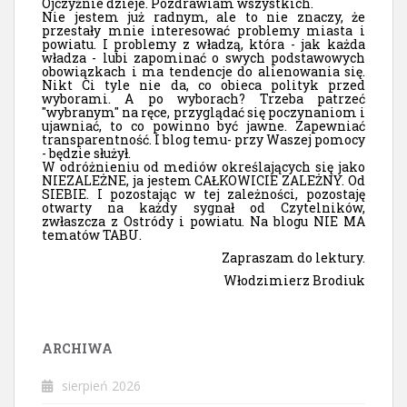
Ojczyźnie dzieje. Pozdrawiam wszystkich.
Nie jestem już radnym, ale to nie znaczy, że
przestały mnie interesować problemy miasta i
powiatu. I problemy z władzą, która - jak każda
władza - lubi zapominać o swych podstawowych
obowiązkach i ma tendencje do alienowania się.
Nikt Ci tyle nie da, co obieca polityk przed
wyborami. A po wyborach? Trzeba patrzeć
"wybranym" na ręce, przyglądać się poczynaniom i
ujawniać, to co powinno być jawne. Zapewniać
transparentność. I blog temu- przy Waszej pomocy
- będzie służył.
W odróżnieniu od mediów określających się jako
NIEZALEŻNE, ja jestem CAŁKOWICIE ZALEŻNY. Od
SIEBIE. I pozostając w tej zależności, pozostaję
otwarty na każdy sygnał od Czytelników,
zwłaszcza z Ostródy i powiatu. Na blogu NIE MA
tematów TABU.
Zapraszam do lektury.
Włodzimierz Brodiuk
ARCHIWA
sierpień 2026