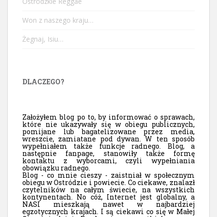
Ostródzkie Reggae
Won z naszego kraju…
Żegnaj, Isiu…
DLACZEGO?
Założyłem blog po to, by informować o sprawach,
które nie ukazywały się w obiegu publicznych,
pomijane lub bagatelizowane przez media,
wreszcie, zamiatane pod dywan. W ten sposób
wypełniałem także funkcje radnego. Blog, a
następnie fanpage, stanowiły także formę
kontaktu z wyborcami, czyli wypełniania
obowiązku radnego.
Blog - co mnie cieszy - zaistniał w społecznym
obiegu w Ostródzie i powiecie. Co ciekawe, znalazł
czytelników na całym świecie, na wszystkich
kontynentach. No cóż, Internet jest globalny, a
NASI mieszkają nawet w najbardziej
egzotycznych krajach. I są ciekawi co się w Małej