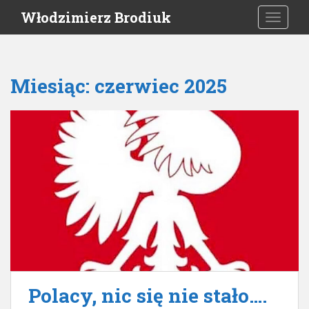
S
Włodzimierz Brodiuk
TOGGLE
k
i
p
t
Miesiąc:
czerwiec 2025
o
m
a
i
n
c
o
n
t
e
n
t
Polacy, nic się nie stało….