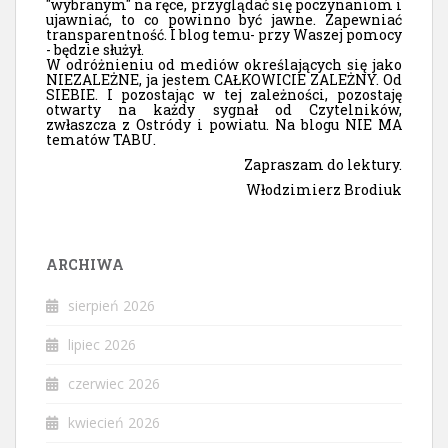
"wybranym" na ręce, przyglądać się poczynaniom i
ujawniać, to co powinno być jawne. Zapewniać
transparentność. I blog temu- przy Waszej pomocy
- będzie służył.
W odróżnieniu od mediów określających się jako
NIEZALEŻNE, ja jestem CAŁKOWICIE ZALEŻNY. Od
SIEBIE. I pozostając w tej zależności, pozostaję
otwarty na każdy sygnał od Czytelników,
zwłaszcza z Ostródy i powiatu. Na blogu NIE MA
tematów TABU.
Zapraszam do lektury.
Włodzimierz Brodiuk
ARCHIWA
sierpień 2026
lipiec 2026
czerwiec 2026
kwiecień 2026