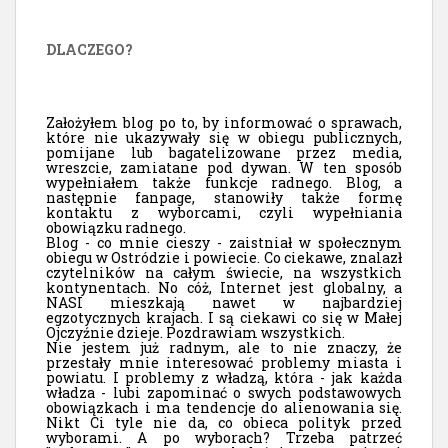
DLACZEGO?
Założyłem blog po to, by informować o sprawach,
które nie ukazywały się w obiegu publicznych,
pomijane lub bagatelizowane przez media,
wreszcie, zamiatane pod dywan. W ten sposób
wypełniałem także funkcje radnego. Blog, a
następnie fanpage, stanowiły także formę
kontaktu z wyborcami, czyli wypełniania
obowiązku radnego.
Blog - co mnie cieszy - zaistniał w społecznym
obiegu w Ostródzie i powiecie. Co ciekawe, znalazł
czytelników na całym świecie, na wszystkich
kontynentach. No cóż, Internet jest globalny, a
NASI mieszkają nawet w najbardziej
egzotycznych krajach. I są ciekawi co się w Małej
Ojczyźnie dzieje. Pozdrawiam wszystkich.
Nie jestem już radnym, ale to nie znaczy, że
przestały mnie interesować problemy miasta i
powiatu. I problemy z władzą, która - jak każda
władza - lubi zapominać o swych podstawowych
obowiązkach i ma tendencje do alienowania się.
Nikt Ci tyle nie da, co obieca polityk przed
wyborami. A po wyborach? Trzeba patrzeć