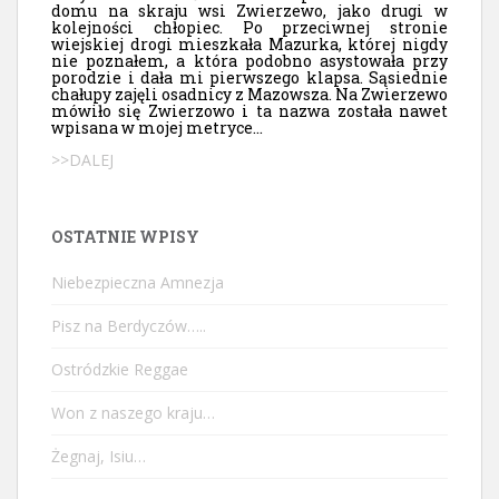
domu na skraju wsi Zwierzewo, jako drugi w
kolejności chłopiec. Po przeciwnej stronie
wiejskiej drogi mieszkała Mazurka, której nigdy
nie poznałem, a która podobno asystowała przy
porodzie i dała mi pierwszego klapsa. Sąsiednie
chałupy zajęli osadnicy z Mazowsza. Na Zwierzewo
mówiło się Zwierzowo i ta nazwa została nawet
wpisana w mojej metryce...
>>DALEJ
OSTATNIE WPISY
Niebezpieczna Amnezja
Pisz na Berdyczów…..
Ostródzkie Reggae
Won z naszego kraju…
Żegnaj, Isiu…