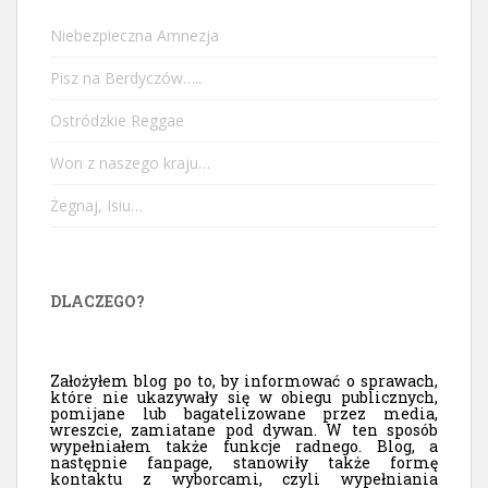
Niebezpieczna Amnezja
Pisz na Berdyczów…..
Ostródzkie Reggae
Won z naszego kraju…
Żegnaj, Isiu…
DLACZEGO?
Założyłem blog po to, by informować o sprawach,
które nie ukazywały się w obiegu publicznych,
pomijane lub bagatelizowane przez media,
wreszcie, zamiatane pod dywan. W ten sposób
wypełniałem także funkcje radnego. Blog, a
następnie fanpage, stanowiły także formę
kontaktu z wyborcami, czyli wypełniania