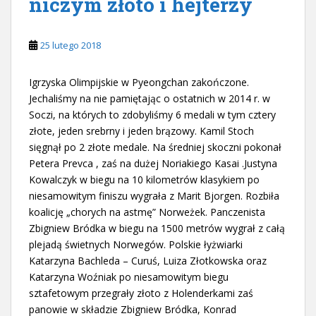
niczym złoto i hejterzy
25 lutego 2018
Igrzyska Olimpijskie w Pyeongchan zakończone.
Jechaliśmy na nie pamiętając o ostatnich w 2014 r. w
Soczi, na których to zdobyliśmy 6 medali w tym cztery
złote, jeden srebrny i jeden brązowy. Kamil Stoch
sięgnął po 2 złote medale. Na średniej skoczni pokonał
Petera Prevca , zaś na dużej Noriakiego Kasai .Justyna
Kowalczyk w biegu na 10 kilometrów klasykiem po
niesamowitym finiszu wygrała z Marit Bjorgen. Rozbiła
koalicję „chorych na astmę” Norweżek. Panczenista
Zbigniew Bródka w biegu na 1500 metrów wygrał z całą
plejadą świetnych Norwegów. Polskie łyżwiarki
Katarzyna Bachleda – Curuś, Luiza Złotkowska oraz
Katarzyna Woźniak po niesamowitym biegu
sztafetowym przegrały złoto z Holenderkami zaś
panowie w składzie Zbigniew Bródka, Konrad