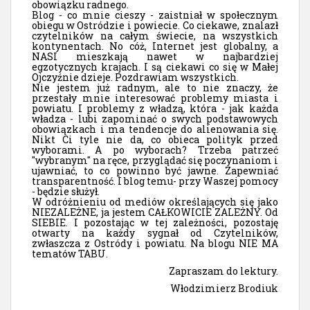
obowiązku radnego.
Blog - co mnie cieszy - zaistniał w społecznym
obiegu w Ostródzie i powiecie. Co ciekawe, znalazł
czytelników na całym świecie, na wszystkich
kontynentach. No cóż, Internet jest globalny, a
NASI mieszkają nawet w najbardziej
egzotycznych krajach. I są ciekawi co się w Małej
Ojczyźnie dzieje. Pozdrawiam wszystkich.
Nie jestem już radnym, ale to nie znaczy, że
przestały mnie interesować problemy miasta i
powiatu. I problemy z władzą, która - jak każda
władza - lubi zapominać o swych podstawowych
obowiązkach i ma tendencje do alienowania się.
Nikt Ci tyle nie da, co obieca polityk przed
wyborami. A po wyborach? Trzeba patrzeć
"wybranym" na ręce, przyglądać się poczynaniom i
ujawniać, to co powinno być jawne. Zapewniać
transparentność. I blog temu- przy Waszej pomocy
- będzie służył.
W odróżnieniu od mediów określających się jako
NIEZALEŻNE, ja jestem CAŁKOWICIE ZALEŻNY. Od
SIEBIE. I pozostając w tej zależności, pozostaję
otwarty na każdy sygnał od Czytelników,
zwłaszcza z Ostródy i powiatu. Na blogu NIE MA
tematów TABU.
Zapraszam do lektury.
Włodzimierz Brodiuk