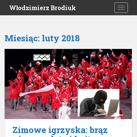
S
Włodzimierz Brodiuk
TOGGLE
k
i
p
t
Miesiąc:
luty 2018
o
m
a
i
n
c
o
n
t
e
n
t
Zimowe igrzyska: brąz