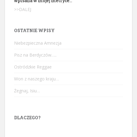
wpisana w mojej metryce...
>>DALEJ
OSTATNIE WPISY
Niebezpieczna Amnezja
Pisz na Berdyczów…..
Ostródzkie Reggae
Won z naszego kraju…
Żegnaj, Isiu…
DLACZEGO?