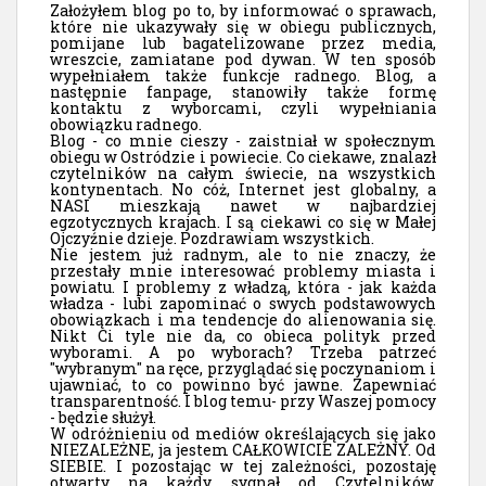
Założyłem blog po to, by informować o sprawach,
które nie ukazywały się w obiegu publicznych,
pomijane lub bagatelizowane przez media,
wreszcie, zamiatane pod dywan. W ten sposób
wypełniałem także funkcje radnego. Blog, a
następnie fanpage, stanowiły także formę
kontaktu z wyborcami, czyli wypełniania
obowiązku radnego.
Blog - co mnie cieszy - zaistniał w społecznym
obiegu w Ostródzie i powiecie. Co ciekawe, znalazł
czytelników na całym świecie, na wszystkich
kontynentach. No cóż, Internet jest globalny, a
NASI mieszkają nawet w najbardziej
egzotycznych krajach. I są ciekawi co się w Małej
Ojczyźnie dzieje. Pozdrawiam wszystkich.
Nie jestem już radnym, ale to nie znaczy, że
przestały mnie interesować problemy miasta i
powiatu. I problemy z władzą, która - jak każda
władza - lubi zapominać o swych podstawowych
obowiązkach i ma tendencje do alienowania się.
Nikt Ci tyle nie da, co obieca polityk przed
wyborami. A po wyborach? Trzeba patrzeć
"wybranym" na ręce, przyglądać się poczynaniom i
ujawniać, to co powinno być jawne. Zapewniać
transparentność. I blog temu- przy Waszej pomocy
- będzie służył.
W odróżnieniu od mediów określających się jako
NIEZALEŻNE, ja jestem CAŁKOWICIE ZALEŻNY. Od
SIEBIE. I pozostając w tej zależności, pozostaję
otwarty na każdy sygnał od Czytelników,