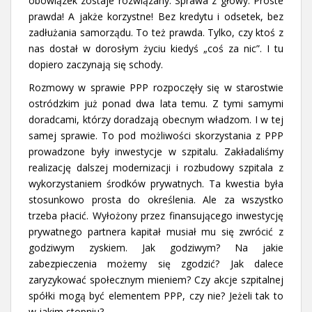
obowiązek zostaje rozwiązany. Sprawa z głowy. Proste
prawda! A jakże korzystne! Bez kredytu i odsetek, bez
zadłużania samorządu. To też prawda. Tylko, czy ktoś z
nas dostał w dorosłym życiu kiedyś „coś za nic”. I tu
dopiero zaczynają się schody.
Rozmowy w sprawie PPP rozpoczęły się w starostwie
ostródzkim już ponad dwa lata temu. Z tymi samymi
doradcami, którzy doradzają obecnym władzom. I w tej
samej sprawie. To pod możliwości skorzystania z PPP
prowadzone były inwestycje w szpitalu. Zakładaliśmy
realizację dalszej modernizacji i rozbudowy szpitala z
wykorzystaniem środków prywatnych. Ta kwestia była
stosunkowo prosta do określenia. Ale za wszystko
trzeba płacić. Wyłożony przez finansującego inwestycję
prywatnego partnera kapitał musiał mu się zwrócić z
godziwym zyskiem. Jak godziwym? Na jakie
zabezpieczenia możemy się zgodzić? Jak dalece
zaryzykować społecznym mieniem? Czy akcje szpitalnej
spółki mogą być elementem PPP, czy nie? Jeżeli tak to
w jakim stopniu?