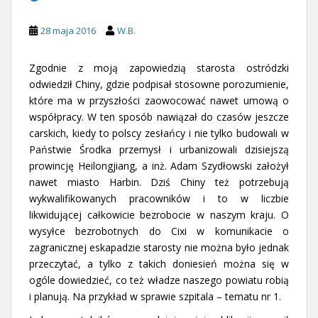
28 maja 2016
W.B.
Zgodnie z moją zapowiedzią starosta ostródzki
odwiedził Chiny, gdzie podpisał stosowne porozumienie,
które ma w przyszłości zaowocować nawet umową o
współpracy. W ten sposób nawiązał do czasów jeszcze
carskich, kiedy to polscy zesłańcy i nie tylko budowali w
Państwie Środka przemysł i urbanizowali dzisiejszą
prowincję Heilongjiang, a inż. Adam Szydłowski założył
nawet miasto Harbin. Dziś Chiny też potrzebują
wykwalifikowanych pracowników i to w liczbie
likwidującej całkowicie bezrobocie w naszym kraju. O
wysyłce bezrobotnych do Cixi w komunikacie o
zagranicznej eskapadzie starosty nie można było jednak
przeczytać, a tylko z takich doniesień można się w
ogóle dowiedzieć, co też władze naszego powiatu robią
i planują. Na przykład w sprawie szpitala – tematu nr 1.