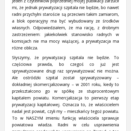
Jeden z czytelników poprzedniej mojej publikacji zarzucił
mi, że jednak prywatyzacji szpitala nie będzie, bo nawet
radni przychylni staroście są przeciwni takim zamiarom,
a blok operacyjny ma być wybudowany ze środków
własnych. Odpowiedziałem, że ma rację, z drobnym
zastrzeżeniem: jakiekolwiek stanowisko radnych w
komisjach nie ma mocy wiążącej, a prywatyzacja ma
różne oblicza.
Słyszymy, że prywatyzacji szpitala nie będzie. To
częściowa prawda, bo czegoś co już jest
sprywatyzowane drugi raz sprywatyzować nie można.
Ale ostródzki szpital został sprywatyzowany –
dokładniej skomercjalizowany – w 2001 roku, kiedy to
przekształcono go w spółkę ze stuprocentowym
kapitałem powiatu. Komercjalizacja to pierwszy etap
prywatyzacji kapitałowej. Oznacza to, że właścicielem
nadal jest powiat, czyli my – mieszkańcy tegoż powiatu.
To w NASZYM imieniu funkcję właściciela sprawuje
powiatowa władza. Radni w celu usprawnienia