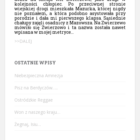
kolejności chłopiec. Po przeciwnej stronie
wiejskiej drogi mieszkała Mazurka, której nigdy
nie poznałem, a która podobno asystowała przy
porodzie i dała mi pierwszego klapsa. Sąsiednie
chałupy zajęli osadnicy z Mazowsza. Na Zwierzewo
mówiło się Zwierzowo i ta nazwa została nawet
wpisana w mojej metryce...
>>DALEJ
OSTATNIE WPISY
Niebezpieczna Amnezja
Pisz na Berdyczów…..
Ostródzkie Reggae
Won z naszego kraju…
Żegnaj, Isiu…