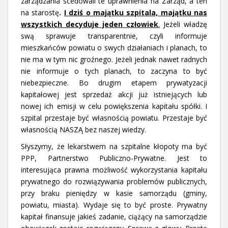
zarządzania scedowali te uprawnienia na Zarząd, a ten
na starostę
.
I dziś o majątku szpitala, majątku nas
wszystkich decyduje jeden człowiek
.
Jeżeli władzę
swą sprawuje transparentnie, czyli informuje
mieszkańców powiatu o swych działaniach i planach, to
nie ma w tym nic groźnego. Jeżeli jednak nawet radnych
nie informuje o tych planach, to zaczyna to być
niebezpieczne. Bo drugim etapem prywatyzacji
kapitałowej jest sprzedaż akcji już istniejących lub
nowej ich emisji w celu powiększenia kapitału spółki. I
szpital przestaje być własnością powiatu. Przestaje być
własnością NASZĄ bez naszej wiedzy.
Słyszymy, że lekarstwem na szpitalne kłopoty ma być
PPP, Partnerstwo Publiczno-Prywatne. Jest to
interesująca prawna możliwość wykorzystania kapitału
prywatnego do rozwiązywania problemów publicznych,
przy braku pieniędzy w kasie samorządu (gminy,
powiatu, miasta). Wydaje się to być proste. Prywatny
kapitał finansuje jakieś zadanie, ciążący na samorządzie