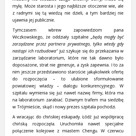
mylę. Może starosta i jego najbliższe otoczenie wie, ale
z radnymi się tą wiedzą nie dzieli, a tym bardziej nie
ujawnia jej publicznie.
Tymczasem wbrew zapowiedziom pana
Wiczkowskiego, że oddziały szpitalne
„będą mogły być
zarządzane przez partnera prywatnego, tylko wtedy gdy
nastąpi ich rozbudowa”
już szykuje się do przekazania w
zarządzanie laboratorium, które nie tak dawno było
doposażone, strat nie generuje, a zysk zapewnia. I to za
nim jeszcze przedstawiono staroście jakąkolwiek ofertę
do rozpoczęcia – to ulubione sformułowanie
powiatowej władzy – dialogu konkurencyjnego. W
szpitalu wymienia się już nawet nazwę firmy, która ma
na laboratorium zarabiać. Dziwnym trafem ma siedzibę
w Trójmieście, skąd i nowy prezes szpitala pochodzi.
A wracając do chińskiej eskapady. Łódź już współpracę
chińską rozpoczęła. Uruchomiła nawet specjalne
połączenie kolejowe z miastem Chengu. W czerwcu