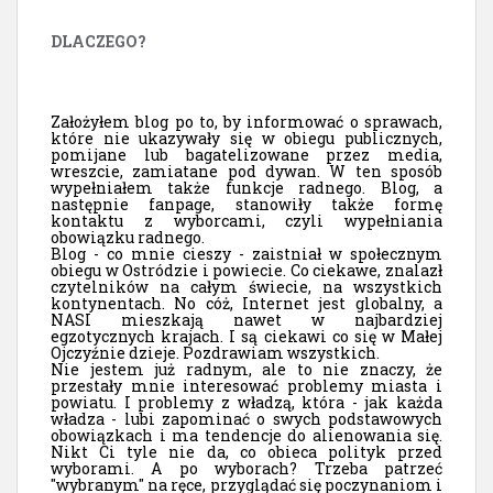
DLACZEGO?
Założyłem blog po to, by informować o sprawach,
które nie ukazywały się w obiegu publicznych,
pomijane lub bagatelizowane przez media,
wreszcie, zamiatane pod dywan. W ten sposób
wypełniałem także funkcje radnego. Blog, a
następnie fanpage, stanowiły także formę
kontaktu z wyborcami, czyli wypełniania
obowiązku radnego.
Blog - co mnie cieszy - zaistniał w społecznym
obiegu w Ostródzie i powiecie. Co ciekawe, znalazł
czytelników na całym świecie, na wszystkich
kontynentach. No cóż, Internet jest globalny, a
NASI mieszkają nawet w najbardziej
egzotycznych krajach. I są ciekawi co się w Małej
Ojczyźnie dzieje. Pozdrawiam wszystkich.
Nie jestem już radnym, ale to nie znaczy, że
przestały mnie interesować problemy miasta i
powiatu. I problemy z władzą, która - jak każda
władza - lubi zapominać o swych podstawowych
obowiązkach i ma tendencje do alienowania się.
Nikt Ci tyle nie da, co obieca polityk przed
wyborami. A po wyborach? Trzeba patrzeć
"wybranym" na ręce, przyglądać się poczynaniom i