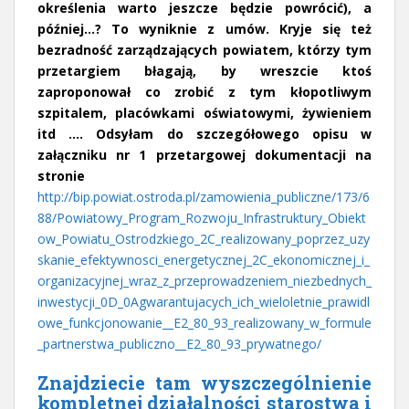
określenia warto jeszcze będzie powrócić), a
później…? To wyniknie z umów. Kryje się też
bezradność zarządzających powiatem, którzy tym
przetargiem błagają, by wreszcie ktoś
zaproponował co zrobić z tym kłopotliwym
szpitalem, placówkami oświatowymi, żywieniem
itd …. Odsyłam do szczegółowego opisu w
załączniku nr 1 przetargowej dokumentacji na
stronie
http://bip.powiat.ostroda.pl/zamowienia_publiczne/173/6
88/Powiatowy_Program_Rozwoju_Infrastruktury_Obiekt
ow_Powiatu_Ostrodzkiego_2C_realizowany_poprzez_uzy
skanie_efektywnosci_energetycznej_2C_ekonomicznej_i_
organizacyjnej_wraz_z_przeprowadzeniem_niezbednych_
inwestycji_0D_0Agwarantujacych_ich_wieloletnie_prawidl
owe_funkcjonowanie__E2_80_93_realizowany_w_formule
_partnerstwa_publiczno__E2_80_93_prywatnego/
Znajdziecie tam wyszczególnienie
kompletnej działalności starostwa i