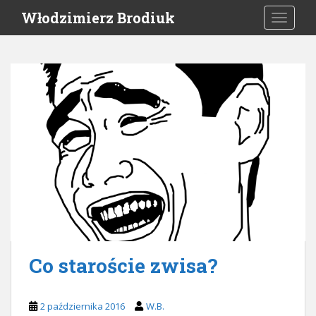
S
Włodzimierz Brodiuk
TOGGLE
k
i
p
t
o
m
a
i
n
c
o
n
t
e
n
Co staroście zwisa?
t
2 października 2016
W.B.