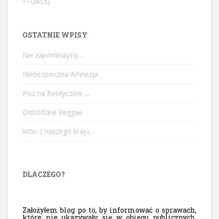
>>DALEJ
OSTATNIE WPISY
Nie zapominajmy…
Niebezpieczna Amnezja
Pisz na Berdyczów…..
Ostródzkie Reggae
Won z naszego kraju…
DLACZEGO?
Założyłem blog po to, by informować o sprawach,
które nie ukazywały się w obiegu publicznych,