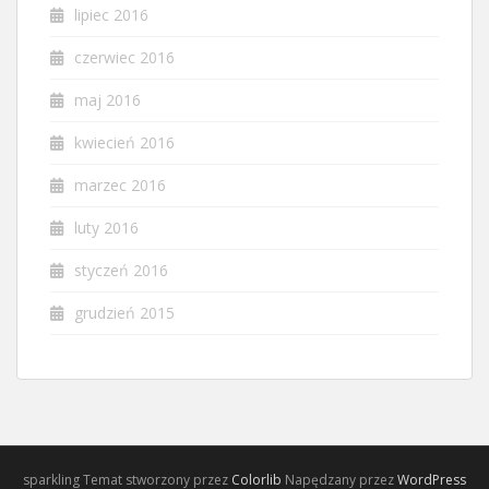
lipiec 2016
czerwiec 2016
maj 2016
kwiecień 2016
marzec 2016
luty 2016
styczeń 2016
grudzień 2015
sparkling Temat stworzony przez
Colorlib
Napędzany przez
WordPress