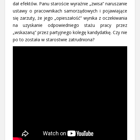
dał efektów. Panu staroście wyraźnie „zwisa” naruszanie
ustawy o pracownikach samorządowych i pojawiające
się zarzuty, że jego „opieszałość” wynika z oczekiwania
na uzyskanie odpowiedniego stażu pracy przez
„wskazaną” przez partyjnego kolegę kandydatkę. Czy nie
po to została w starostwie zatrudniona?