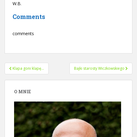
W.B.
Comments
comments
Nawigacja
Klapa goni klapę…
Bajki starosty Wiczkowskiego
wpisu
O MNIE