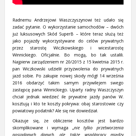
Radnemu Andrzejowi Waszczyszynowi też udało się
zadać pytanie. O wykorzystanie samochodów – dwóch
już luksusowych Skód SuperB – które teraz służą też
jako pojazdy wykorzystywane do celów prywatnych
przez starostę Wiczkowskiego i wicestarostę
Winnickiego. Oficjalnie. Bo mogą, bo tak ustalili.
Najpierw zarządzeniem nr 20/2015 z 15 kwietnia 2015 r.
pan Wiczkowski udzielił przyzwolenia do prywatnych
jazd sobie. Po zakupie nowej skody mógł 14 września
2016 obdarzyć takim samym przywilejem swego
zastępcę pana Winnickiego. Uparty radny Waszczyszyn
chciał jednak wiedzieć ile prywatne jazdy panów W.
kosztują i kto te koszty pokrywa: obaj starostowie czy
powiatowy podatnik? Ale się nie dowiedział.
Okazuje się, że obliczenie kosztów jest bardzo
skomplikowane i wymaga „
nie tylko przetworzenia
posiadanych danych, ale także współpracy między