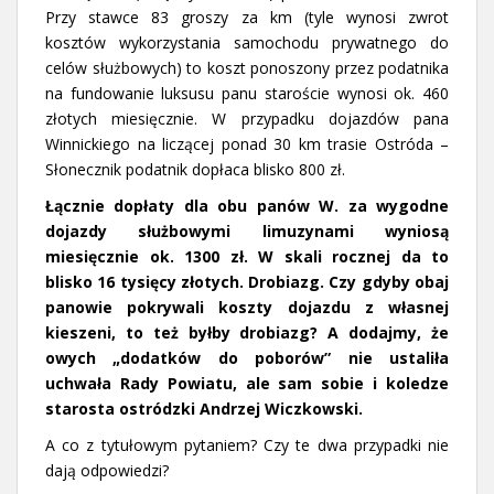
Przy stawce 83 groszy za km (tyle wynosi zwrot
kosztów wykorzystania samochodu prywatnego do
celów służbowych) to koszt ponoszony przez podatnika
na fundowanie luksusu panu staroście wynosi ok. 460
złotych miesięcznie. W przypadku dojazdów pana
Winnickiego na liczącej ponad 30 km trasie Ostróda –
Słonecznik podatnik dopłaca blisko 800 zł.
Łącznie dopłaty dla obu panów W. za wygodne
dojazdy służbowymi limuzynami wyniosą
miesięcznie ok. 1300 zł. W skali rocznej da to
blisko 16 tysięcy złotych. Drobiazg. Czy gdyby obaj
panowie pokrywali koszty dojazdu z własnej
kieszeni, to też byłby drobiazg? A dodajmy, że
owych „dodatków do poborów” nie ustaliła
uchwała Rady Powiatu, ale sam sobie i koledze
starosta ostródzki Andrzej Wiczkowski.
A co z tytułowym pytaniem? Czy te dwa przypadki nie
dają odpowiedzi?