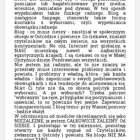
pomijane lub bagatelizowane przez media,
wreszcie, zamiatane pod dywan. W ten sposób
wypełniałem także funkcje radnego. Blog, a
następnie fanpage, stanowiły także formę
kontaktu z wyborcami, czyli wypełniania
obowiązku radnego.
Blog - co mnie cieszy - zaistniał w społecznym
obiegu w Ostródzie i powiecie. Co ciekawe, znalazł
czytelników na całym świecie, na wszystkich
kontynentach. No cóż, Internet jest globalny, a
NASI mieszkają nawet w najbardziej
egzotycznych krajach. I są ciekawi co się w Małej
Ojczyźnie dzieje. Pozdrawiam wszystkich.
Nie jestem już radnym, ale to nie znaczy, że
przestały mnie interesować problemy miasta i
powiatu. I problemy z władzą, która - jak każda
władza - lubi zapominać o swych podstawowych
obowiązkach i ma tendencje do alienowania się.
Nikt Ci tyle nie da, co obieca polityk przed
wyborami. A po wyborach? Trzeba patrzeć
"wybranym" na ręce, przyglądać się poczynaniom i
ujawniać, to co powinno być jawne. Zapewniać
transparentność. I blog temu- przy Waszej pomocy
- będzie służył.
W odróżnieniu od mediów określających się jako
NIEZALEŻNE, ja jestem CAŁKOWICIE ZALEŻNY. Od
SIEBIE. I pozostając w tej zależności, pozostaję
otwarty na każdy sygnał od Czytelników,
zwłaszcza z Ostródy i powiatu. Na blogu NIE MA
tematów TABU.