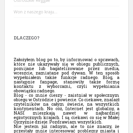
Ostródzkie Reggae
Won z naszego kraju…
DLACZEGO?
Założyłem blog po to, by informować o sprawach,
które nie ukazywały się w obiegu publicznych,
pomijane lub bagatelizowane przez media,
wreszcie, zamiatane pod dywan. W ten sposób
wypełniałem także funkcje radnego. Blog, a
następnie fanpage, stanowiły także formę
kontaktu z wyborcami, czyli wypełniania
obowiązku radnego.
Blog - co mnie cieszy - zaistniał w społecznym
obiegu w Ostródzie i powiecie. Co ciekawe, znalazł
czytelników na całym świecie, na wszystkich
kontynentach. No cóż, Internet jest globalny, a
NASI mieszkają nawet w najbardziej
egzotycznych krajach. I są ciekawi co się w Małej
Ojczyźnie dzieje. Pozdrawiam wszystkich.
Nie jestem już radnym, ale to nie znaczy, że
przestały mnie interesować problemy miasta i