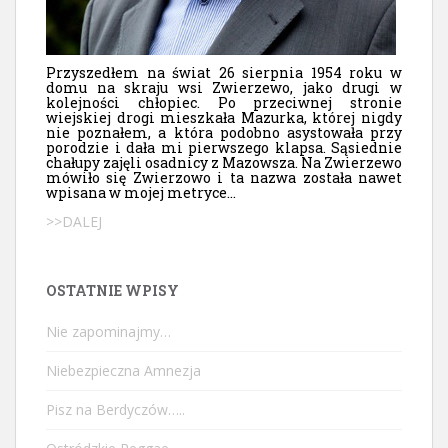
Przyszedłem na świat 26 sierpnia 1954 roku w
domu na skraju wsi Zwierzewo, jako drugi w
kolejności chłopiec. Po przeciwnej stronie
wiejskiej drogi mieszkała Mazurka, której nigdy
nie poznałem, a która podobno asystowała przy
porodzie i dała mi pierwszego klapsa. Sąsiednie
chałupy zajęli osadnicy z Mazowsza. Na Zwierzewo
mówiło się Zwierzowo i ta nazwa została nawet
wpisana w mojej metryce...
>>DALEJ
OSTATNIE WPISY
Nie zapominajmy…
Niebezpieczna Amnezja
Pisz na Berdyczów…..