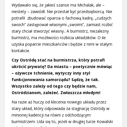
Wydawało się, że jakieś szanse ma Michalak, ale –
niestety – zawiódł. Nie przestał być przedsiębiorcą. Nie
potrafił zbudować oparcia o fachową kadrę, „cudzych
swoich” zastępował własnymi „swoimi”, zamiast rozbić
stary chciał stworzyć własny.. A burmistrz, niezależny
burmistrz, ma możliwości rozbicia układzików. O ile
uzyska poparcie mieszkańców i będzie z nimi w stałym
kontakcie.
Czy Ostródę stać na burmistrza, który potrafi
ukrócić prywatę? Da miastu – poetycznie mówiąc
– ożywcze tchnienie, wytyczy inny styl
funkcjonowania samorządu? Sądzę, że tak.
Wszystko zależy od tego czy będzie nam,
Ostródzianom, zależeć. Zwłaszcza młodym!
Na razie aż huczy od klecenia nowego układu przez
stary układ, który odpowiada za stagnację Ostródy w
minionej kadencji na równi z odchodzącym
burmistrzem. Uda się to, jeżeli w drugiej turze Kowalski