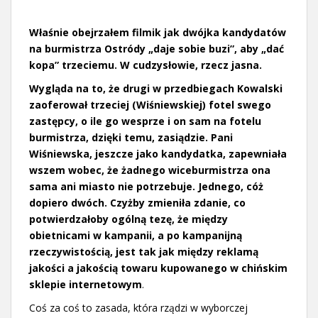
Właśnie obejrzałem filmik jak dwójka kandydatów
na burmistrza Ostródy „daje sobie buzi”, aby „dać
kopa” trzeciemu. W cudzysłowie, rzecz jasna.
Wygląda na to, że drugi w przedbiegach Kowalski
zaoferował trzeciej (Wiśniewskiej) fotel swego
zastępcy, o ile go wesprze i on sam na fotelu
burmistrza, dzięki temu, zasiądzie. Pani
Wiśniewska, jeszcze jako kandydatka, zapewniała
wszem wobec, że żadnego wiceburmistrza ona
sama ani miasto nie potrzebuje. Jednego, cóż
dopiero dwóch. Czyżby zmieniła zdanie, co
potwierdzałoby ogólną tezę, że między
obietnicami w kampanii, a po kampanijną
rzeczywistością, jest tak jak między reklamą
jakości a jakością towaru kupowanego w chińskim
sklepie internetowym
.
Coś za coś to zasada, która rządzi w wyborczej