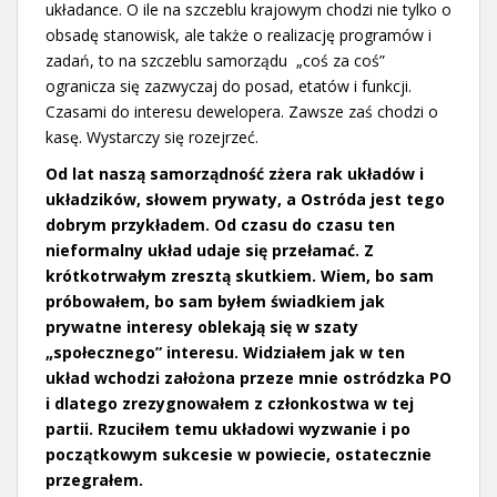
układance. O ile na szczeblu krajowym chodzi nie tylko o
obsadę stanowisk, ale także o realizację programów i
zadań, to na szczeblu samorządu „coś za coś”
ogranicza się zazwyczaj do posad, etatów i funkcji.
Czasami do interesu dewelopera. Zawsze zaś chodzi o
kasę. Wystarczy się rozejrzeć.
Od lat naszą samorządność zżera rak układów i
układzików, słowem prywaty, a Ostróda jest tego
dobrym przykładem. Od czasu do czasu ten
nieformalny układ udaje się przełamać. Z
krótkotrwałym zresztą skutkiem. Wiem, bo sam
próbowałem, bo sam byłem świadkiem jak
prywatne interesy oblekają się w szaty
„społecznego” interesu. Widziałem jak w ten
układ wchodzi założona przeze mnie ostródzka PO
i dlatego zrezygnowałem z członkostwa w tej
partii. Rzuciłem temu układowi wyzwanie i po
początkowym sukcesie w powiecie, ostatecznie
przegrałem.