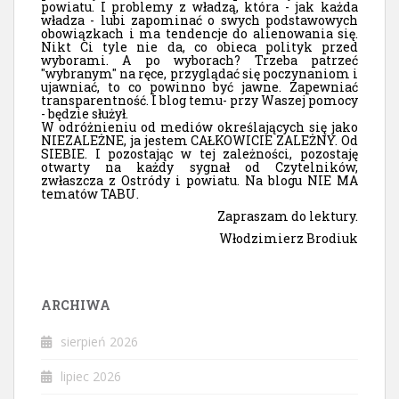
powiatu. I problemy z władzą, która - jak każda
władza - lubi zapominać o swych podstawowych
obowiązkach i ma tendencje do alienowania się.
Nikt Ci tyle nie da, co obieca polityk przed
wyborami. A po wyborach? Trzeba patrzeć
"wybranym" na ręce, przyglądać się poczynaniom i
ujawniać, to co powinno być jawne. Zapewniać
transparentność. I blog temu- przy Waszej pomocy
- będzie służył.
W odróżnieniu od mediów określających się jako
NIEZALEŻNE, ja jestem CAŁKOWICIE ZALEŻNY. Od
SIEBIE. I pozostając w tej zależności, pozostaję
otwarty na każdy sygnał od Czytelników,
zwłaszcza z Ostródy i powiatu. Na blogu NIE MA
tematów TABU.
Zapraszam do lektury.
Włodzimierz Brodiuk
ARCHIWA
sierpień 2026
lipiec 2026