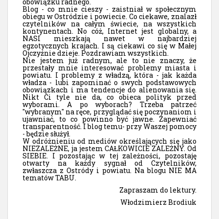
obowiązku radnego.
Blog - co mnie cieszy - zaistniał w społecznym
obiegu w Ostródzie i powiecie. Co ciekawe, znalazł
czytelników na całym świecie, na wszystkich
kontynentach. No cóż, Internet jest globalny, a
NASI mieszkają nawet w najbardziej
egzotycznych krajach. I są ciekawi co się w Małej
Ojczyźnie dzieje. Pozdrawiam wszystkich.
Nie jestem już radnym, ale to nie znaczy, że
przestały mnie interesować problemy miasta i
powiatu. I problemy z władzą, która - jak każda
władza - lubi zapominać o swych podstawowych
obowiązkach i ma tendencje do alienowania się.
Nikt Ci tyle nie da, co obieca polityk przed
wyborami. A po wyborach? Trzeba patrzeć
"wybranym" na ręce, przyglądać się poczynaniom i
ujawniać, to co powinno być jawne. Zapewniać
transparentność. I blog temu- przy Waszej pomocy
- będzie służył.
W odróżnieniu od mediów określających się jako
NIEZALEŻNE, ja jestem CAŁKOWICIE ZALEŻNY. Od
SIEBIE. I pozostając w tej zależności, pozostaję
otwarty na każdy sygnał od Czytelników,
zwłaszcza z Ostródy i powiatu. Na blogu NIE MA
tematów TABU.
Zapraszam do lektury.
Włodzimierz Brodiuk