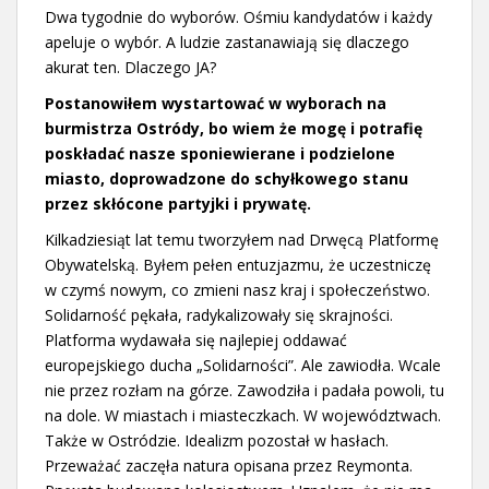
Dwa tygodnie do wyborów. Ośmiu kandydatów i każdy
apeluje o wybór. A ludzie zastanawiają się dlaczego
akurat ten. Dlaczego JA?
Postanowiłem wystartować w wyborach na
burmistrza Ostródy, bo wiem że mogę i potrafię
poskładać nasze sponiewierane i podzielone
miasto, doprowadzone do schyłkowego stanu
przez skłócone partyjki i prywatę.
Kilkadziesiąt lat temu tworzyłem nad Drwęcą Platformę
Obywatelską. Byłem pełen entuzjazmu, że uczestniczę
w czymś nowym, co zmieni nasz kraj i społeczeństwo.
Solidarność pękała, radykalizowały się skrajności.
Platforma wydawała się najlepiej oddawać
europejskiego ducha „Solidarności”. Ale zawiodła. Wcale
nie przez rozłam na górze. Zawodziła i padała powoli, tu
na dole. W miastach i miasteczkach. W województwach.
Także w Ostródzie. Idealizm pozostał w hasłach.
Przeważać zaczęła natura opisana przez Reymonta.