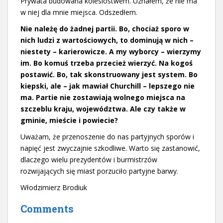
Prywata budowana kolesiostwem. Uznałem, że nie ma
w niej dla mnie miejsca. Odszedłem.
Nie należę do żadnej partii. Bo, chociaż sporo w
nich ludzi z wartościowych, to dominują w nich –
niestety – karierowicze. A my wyborcy – wierzymy
im. Bo komuś trzeba przecież wierzyć. Na kogoś
postawić. Bo, tak skonstruowany jest system. Bo
kiepski, ale – jak mawiał Churchill – lepszego nie
ma. Partie nie zostawiają wolnego miejsca na
szczeblu kraju, województwa. Ale czy także w
gminie, mieście i powiecie?
Uważam, że przenoszenie do nas partyjnych sporów i
napięć jest zwyczajnie szkodliwe. Warto się zastanowić,
dlaczego wielu prezydentów i burmistrzów
rozwijających się miast porzuciło partyjne barwy.
Włodzimierz Brodiuk
Comments