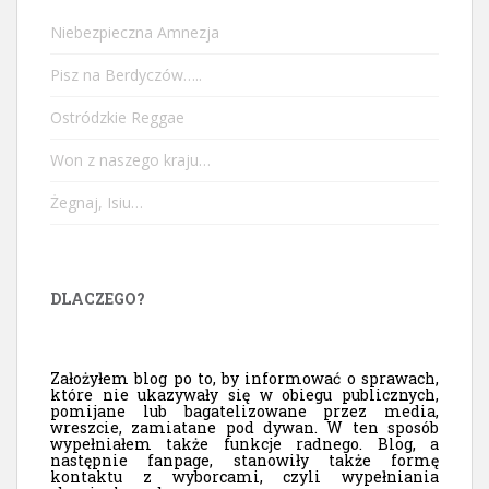
Niebezpieczna Amnezja
Pisz na Berdyczów…..
Ostródzkie Reggae
Won z naszego kraju…
Żegnaj, Isiu…
DLACZEGO?
Założyłem blog po to, by informować o sprawach,
które nie ukazywały się w obiegu publicznych,
pomijane lub bagatelizowane przez media,
wreszcie, zamiatane pod dywan. W ten sposób
wypełniałem także funkcje radnego. Blog, a
następnie fanpage, stanowiły także formę
kontaktu z wyborcami, czyli wypełniania