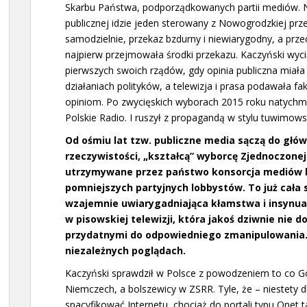
Skarbu Państwa, podporządkowanych partii mediów. Na
publicznej idzie jeden sterowany z Nowogrodzkiej prz
samodzielnie, przekaz bzdurny i niewiarygodny, a prz
najpierw przejmowała środki przekazu. Kaczyński wyci
pierwszych swoich rządów, gdy opinia publiczna miała
działaniach polityków, a telewizja i prasa podawała fa
opiniom. Po zwycięskich wyborach 2015 roku natychmia
Polskie Radio. I ruszył z propagandą w stylu tuwimo
Od ośmiu lat tzw. publiczne media sączą do głó
rzeczywistości, „kształcą” wyborcę Zjednoczone
utrzymywane przez państwo konsorcja mediów br
pomniejszych partyjnych lobbystów. To już cała 
wzajemnie uwiarygadniająca kłamstwa i insynua
w pisowskiej telewizji, która jakoś dziwnie nie 
przydatnymi do odpowiedniego zmanipulowania.
niezależnych poglądach.
Kaczyński sprawdził w Polsce z powodzeniem to co Go
Niemczech, a bolszewicy w ZSRR. Tyle, że – niestety 
spacyfikować Internetu, chociaż do portali typu Onet t