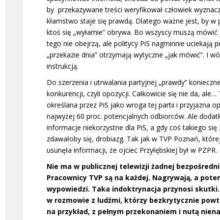
by przekazywane treści weryfikował człowiek wyznacz
kłamstwo staje się prawdą. Dlatego ważne jest, by w p
ktoś się „wyłamie” obrywa. Bo wszyscy muszą mówić
tego nie obejrzą, ale politycy PiS nagminnie uciekają 
„przekazie dnia” otrzymają wytyczne „jak mówić”. I w
instrukcją.
Do szerzenia i utrwalania partyjnej „prawdy” konieczn
konkurencji, czyli opozycji. Całkowicie się nie da, al
określana przez PiS jako wroga tej partii i przyjazna 
najwyżej 60 proc. potencjalnych odbiorców. Ale doda
informacje niekorzystne dla PiS, a gdy coś takiego się 
zdawałoby się, drobiazg. Tak jak w TVP Poznań, które
usunęła informacji, że ojciec Przyłębskiej był w PZPR.
Nie ma w publicznej telewizji żadnej bezpośrednie
Pracownicy TVP są na każdej. Nagrywają, a pote
wypowiedzi. Taka indoktrynacja przynosi skutk
w rozmowie z ludźmi, którzy bezkrytycznie pow
na przykład, z pełnym przekonaniem i nutą niena