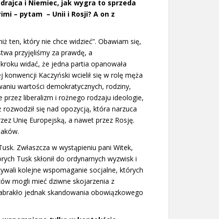
 zdrajca i Niemiec, jak wygra to sprzeda
mi – pytam – Unii i Rosji? A on z
ż ten, który nie chce widzieć”. Obawiam się,
stwa przyjęliśmy za prawdę, a
kroku widać, że jedna partia opanowała
j konwencji Kaczyński wcielił się w rolę męża
aniu wartości demokratycznych, rodziny,
 przez liberalizm i rożnego rodzaju ideologie,
eż rozwodził się nad opozycją, która narzuca
rzez Unię Europejską, a nawet przez Rosję.
laków.
 Tusk. Zwłaszcza w wystąpieniu pani Witek,
órych Tusk skłonił do ordynarnych wyzwisk i
cywali kolejne wspomaganie socjalne, których
dzów mogli mieć dziwne skojarzenia z
 Zabrakło jednak skandowania obowiązkowego