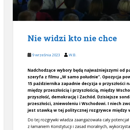
Nie widzi kto nie chce
9 września 2023
W.B.
Nadchodzące wybory będą najważniejszymi od 
szeryfa z filmu „W samo południe”. Opozycja po
15 października zapadnie decyzja o przyszłości 
między przeszłością i przyszłością, między Wsc
przyszłość, demokrację i Zachód. Dzisiejsze sond
przeszłości, zniewoleniu i Wschodowi. I niech zwo
jest stawką w tej politycznej rozgrywce między 
Do tej rozgrywki władza zaangażowała cały potencjał
z łamaniem Konstytucji i zasad moralnych, wykorzysta