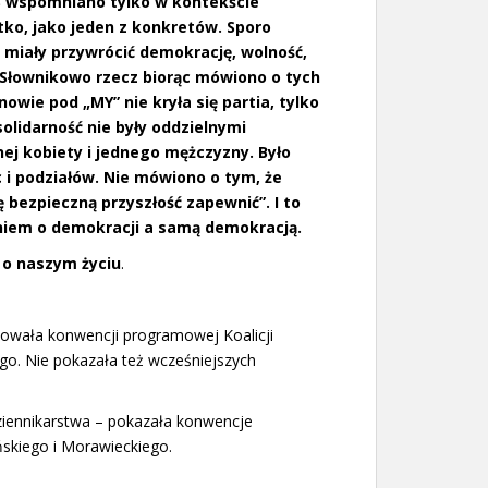
iS wspomniano tylko w kontekście
tko, jako jeden z konkretów. Sporo
miały przywrócić demokrację, wolność,
. Słownikowo rzecz biorąc mówiono o tych
wie pod „MY” nie kryła się partia, tylko
olidarność nie były oddzielnymi
nej kobiety i jednego mężczyzny. Było
c i podziałów. Nie mówiono o tym, że
ę bezpieczną przyszłość zapewnić”. I to
eniem o demokracji a samą demokracją.
 o naszym życiu
.
jonowała konwencji programowej Koalicji
o. Nie pokazała też wcześniejszych
ziennikarstwa – pokazała konwencje
skiego i Morawieckiego.