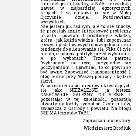
Internet jest globalny, a NASI mieszkają
nawet w najbardziej egzotycznych
krajach. I są ciekawi co się w Małej
Ojczyźnie dzieje. Pozdrawiam
wszystkich.
Nie jestem już radnym, ale to nie znaczy,
że przestały mnie interesować problemy
miasta i powiatu. I problemy z władzą,
która - jak każda władza - lubi zapominać
o swych podstawowych obowiązkach i ma
tendencje do alienowania się. Nikt Ci tyle
nie da, co obieca polityk przed wyborami.
A po wyborach? Trzeba patrzeć
"wybranym" na ręce, przyglądać się
poczynaniom i ujawniać, to co powinno
być jawne. Zapewniać transparentność. I
blog temu- przy Waszej pomocy - będzie
służył.
W odróżnieniu od mediów określających
się jako NIEZALEŻNE, ja jestem
CAŁKOWICIE ZALEŻNY. Od SIEBIE. I
pozostając w tej zależności, pozostaję
otwarty na każdy sygnał od Czytelników,
zwłaszcza z Ostródy i powiatu. Na blogu
NIE MA tematów TABU.
Zapraszam do lektury.
Włodzimierz Brodiuk