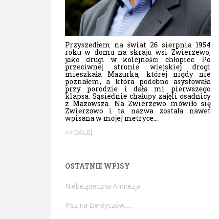
Przyszedłem na świat 26 sierpnia 1954
roku w domu na skraju wsi Zwierzewo,
jako drugi w kolejności chłopiec. Po
przeciwnej stronie wiejskiej drogi
mieszkała Mazurka, której nigdy nie
poznałem, a która podobno asystowała
przy porodzie i dała mi pierwszego
klapsa. Sąsiednie chałupy zajęli osadnicy
z Mazowsza. Na Zwierzewo mówiło się
Zwierzowo i ta nazwa została nawet
wpisana w mojej metryce...
>>DALEJ
OSTATNIE WPISY
Niebezpieczna Amnezja
Pisz na Berdyczów…..