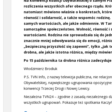
Na konwencji Koalicji Obywatelskiej o samym P
rozliczenia wszystkich afer obecnego rządu. Kró
natomiast mówiono właśnie o konkretach, które 
równość i solidarność, a także wspomóc rodzinę
samych wartościach, ale jakże odmiennie. W Tarno
samorządne społeczeństwo. Wolność, równość i s
wartościami. Rodzina nie sprowadzała się do jed
znacznie mniej odwoływania się do emocji, różni
„bezpieczną przyszłość się zapewni”, tylko „jak t
drobna, ale jakże istotna różnica, między mówi
Po 15 października ta drobna różnica zadecyduje
Włodzimierz Brodiuk
P.S. TVN Info, z nazwy telewizja publiczna, nie relac
Obywatelskiej, największego ugrupowania opozycyjneg
konwencji Trzeciej Drogi i Nowej Lewicy.
Niezależna TVN24 – zgodnie z zasadą niezależnego d
wszystkich ugrupowań. Pokazuje też spotkania Kaczyń