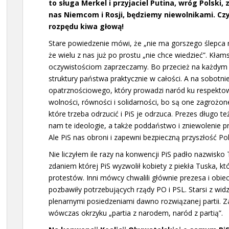
to sługa Merkel i przyjaciel Putina, wróg Polski,
nas Niemcom i Rosji, będziemy niewolnikami. Czyi
rozpędu kiwa głową!
Stare powiedzenie mówi, że „nie ma gorszego ślepca ni
że wielu z nas już po prostu „nie chce wiedzieć”. Kłam
oczywistościom zaprzeczamy. Bo przecież na każdym 
struktury państwa praktycznie w całości. A na sobotnie
opatrznościowego, który prowadzi naród ku respektow
wolności, równości i solidarności, bo są one zagrożone
które trzeba odrzucić i PiS je odrzuca. Prezes długo t
nam te ideologie, a także poddaństwo i zniewolenie p
Ale PiS nas obroni i zapewni bezpieczną przyszłość Po
Nie liczyłem ile razy na konwencji PiS padło nazwisko
zdaniem której PiS wyzwolił kobiety z piekła Tuska, kt
protestów. Inni mówcy chwalili głównie prezesa i obie
pozbawiły potrzebujących rządy PO i PSL. Starsi z wi
plenarnymi posiedzeniami dawno rozwiązanej partii.
wówczas okrzyku „partia z narodem, naród z partią”.