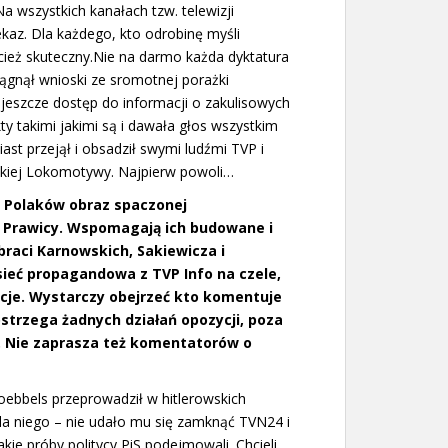
 wszystkich kanałach tzw. telewizji
ekaz. Dla każdego, kto odrobinę myśli
ecież skuteczny.Nie na darmo każda dyktatura
ągnął wnioski ze sromotnej porażki
 jeszcze dostęp do informacji o zakulisowych
kty takimi jakimi są i dawała głos wszystkim
st przejął i obsadził swymi ludźmi TVP i
wskiej Lokomotywy. Najpierw powoli…
w Polaków obraz spaczonej
j Prawicy. Wspomagają ich budowane i
aci Karnowskich, Sakiewicza i
sieć propagandowa z TVP Info na czele,
cje. Wystarczy obejrzeć kto komentuje
dostrzega żadnych działań opozycji, poza
 Nie zaprasza też komentatorów o
ebbels przeprowadził w hitlerowskich
dla niego – nie udało mu się zamknąć TVN24 i
akie próby politycy PiS podejmowali. Chcieli