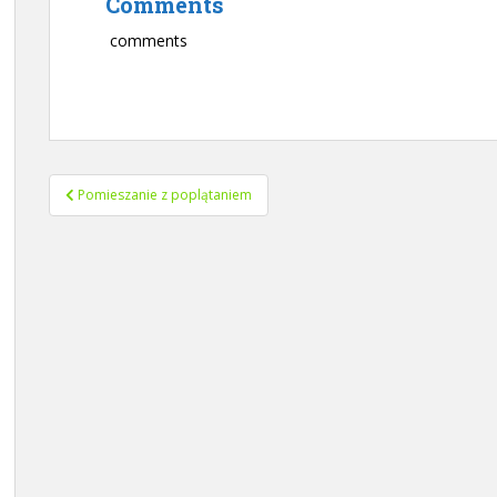
Comments
comments
Nawigacja
Pomieszanie z poplątaniem
wpisu