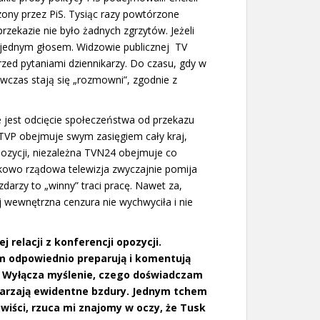
ony przez PiS. Tysiąc razy powtórzone
rzekazie nie było żadnych zgrzytów. Jeżeli
 jednym głosem. Widzowie publicznej TV
przed pytaniami dziennikarzy. Do czasu, gdy w
ówczas stają się „rozmowni”, zgodnie z
e jest odcięcie społeczeństwa od przekazu
e… TVP obejmuje swym zasięgiem cały kraj,
opozycji, niezależna TVN24 obejmuje co
tkowo rządowa telewizja zwyczajnie pomija
zdarzy to „winny” traci pracę. Nawet za,
j wewnętrzna cenzura nie wychwyciła i nie
j relacji z konferencji opozycji.
m odpowiednio preparują i komentują
i. Wyłącza myślenie, czego doświadczam
tarzają ewidentne bzdury. Jednym tchem
wiści, rzuca mi znajomy w oczy, że Tusk