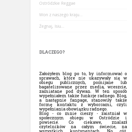
Ostródzkie Reggae
Won z naszego kraju…
Żegnaj, Isiu…
DLACZEGO?
Założyłem blog po to, by informować o
sprawach, które nie ukazywały się w
obiegu publicznych, pomijane lub
bagatelizowane przez media, wreszcie,
zamiatane pod dywan. W ten sposób
wypełniałem także funkcje radnego. Blog,
a następnie fanpage, stanowiły także
formę kontaktu z wyborcami, czyli
wypełniania obowiązku radnego.
Blog - co mnie cieszy - zaistniał w
społecznym obiegu w Ostródzie i
powiecie. Co ciekawe, znalazł
czytelników na całym świecie, na
wszystkich kontynentach. No cóż,