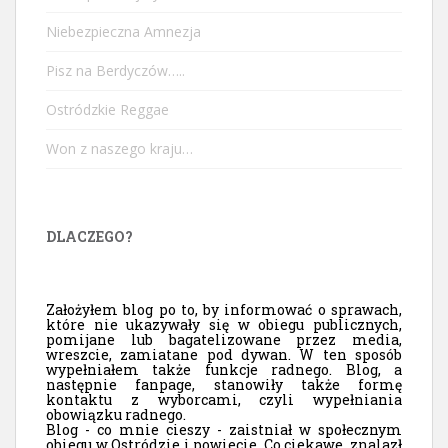
Niebezpieczna Amnezja
Pisz na Berdyczów…..
Ostródzkie Reggae
Won z naszego kraju…
DLACZEGO?
Założyłem blog po to, by informować o sprawach,
które nie ukazywały się w obiegu publicznych,
pomijane lub bagatelizowane przez media,
wreszcie, zamiatane pod dywan. W ten sposób
wypełniałem także funkcje radnego. Blog, a
następnie fanpage, stanowiły także formę
kontaktu z wyborcami, czyli wypełniania
obowiązku radnego.
Blog - co mnie cieszy - zaistniał w społecznym
obiegu w Ostródzie i powiecie. Co ciekawe, znalazł