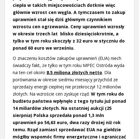
ciepła w takich miejscowościach dotknie więc
głównie wzrost cen węgla. A tymczasem to zakup
uprawnień stał się dziś głównym czynnikiem
wzrostu cen ogrzewania. Ceny uprawnień wzrosły
w okresie trzech lat blisko dziesięciokrotnie, a
tylko w tym roku skoczyły z 32 euro w styczniu do
ponad 60 euro we wrześniu.
O znaczeniu kosztów zakupów uprawnień (EUA) niech
świadczy fakt, że tylko w tym roku MPEC Ostróda wyda
na ten cel około
8,5 miliona złotych netto
. Dla
porównania w okresie siedmiu miesięcy przychód ze
sprzedaży energii cieplnej nie przekroczył 12 milionów
złotych. Na wzroście cen zyskuje rząd.
W tym roku do
budżetu państwa wpłynęło z tego tytułu już ponad
14 miliardów złotych. Na ostatniej aukcji (25
sierpnia) Polska sprzedała ponad 1,3 mln
uprawnień po 56,63 euro, dwa razy drożej niż rok
temu. Rząd zamiast sprzedawać EUA na giełdzie
mógłby wspomóc firmy energetyczne i ograniczać