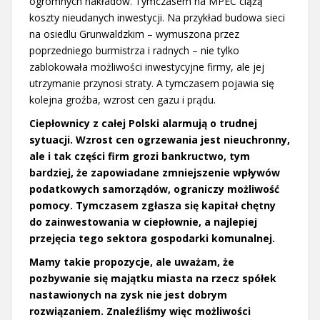
ogromnych nakładów. Tymczasem na MPEC ciążą
koszty nieudanych inwestycji. Na przykład budowa sieci
na osiedlu Grunwaldzkim – wymuszona przez
poprzedniego burmistrza i radnych – nie tylko
zablokowała możliwości inwestycyjne firmy, ale jej
utrzymanie przynosi straty. A tymczasem pojawia się
kolejna groźba, wzrost cen gazu i prądu.
Ciepłownicy z całej Polski alarmują o trudnej
sytuacji. Wzrost cen ogrzewania jest nieuchronny,
ale i tak części firm grozi bankructwo, tym
bardziej, że zapowiadane zmniejszenie wpływów
podatkowych samorządów, ograniczy możliwość
pomocy. Tymczasem zgłasza się kapitał chętny
do zainwestowania w ciepłownie, a najlepiej
przejęcia tego sektora gospodarki komunalnej.
Mamy takie propozycje, ale uważam, że
pozbywanie się majątku miasta na rzecz spółek
nastawionych na zysk nie jest dobrym
rozwiązaniem. Znaleźliśmy więc możliwości