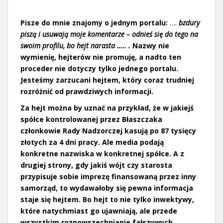
Pisze do mnie znajomy o jednym portalu:
….
bzdury
piszą i usuwają moje komentarze – odnieś się do tego na
swoim profilu, bo hejt narasta
….. .
Nazwy nie
wymienię, hejterów nie promuję, a nadto ten
proceder nie dotyczy tylko jednego portalu.
Jesteśmy zarzucani hejtem, który coraz trudniej
rozróżnić od prawdziwych informacji.
Za hejt można by uznać na przykład, że w jakiejś
spółce kontrolowanej przez Błaszczaka
członkowie Rady Nadzorczej kasują po 87 tysięcy
złotych za 4 dni pracy. Ale media podają
konkretne nazwiska w konkretnej spółce. A z
drugiej strony, gdy jakiś wójt czy starosta
przypisuje sobie imprezę finansowaną przez inny
samorząd, to wydawałoby się pewna informacja
staje się hejtem. Bo hejt to nie tylko inwektywy,
które natychmiast go ujawniają, ale przede
wszystkim rozpowszechnianie fałszywych