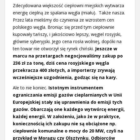
Zdecydowana większość ciepłowni miejskich wytwarza
energię cieplną ze spalania węgla (miału). Także nasza.
Przez lata mieliśmy do czynienia ze wzrostem cen
polskiego węgla. Broniąc się przed tym ciepłownie
kupowały tańszy, i jakościowo lepszy, węgiel rosyjski,
głównie syberyjski. Jego cena rosła wolniej, dopóki na
ten towar nie otworzył się rynek chiński.
Jeszcze w
marcu na przetargach negocjowaliśmy zakup po
236 zł za tonę, dziś cena rosyjskiego węgla
przekracza 400 złotych, a importerzy zrywają
wcześniejsze uzgodnienia, godząc się na kary.
Ale to nie koniec.
Istotnym instrumentem
ograniczania emisji gazów cieplarnianych w Unii
Europejskiej stały się uprawnienia do emisji tych
gazów. Obarczają one każdego wytwórcę energii,
każdej energii. W założeniu, jako że w praktyce,
koniecznością ich zakupu nie są obciążone np.
ciepłownie komunalne o mocy do 20 MW, czyli na
przykład w Morągu czy Olsztynku. Odbiorców