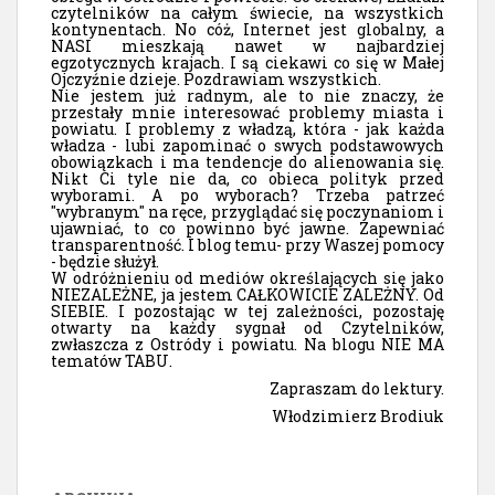
czytelników na całym świecie, na wszystkich
kontynentach. No cóż, Internet jest globalny, a
NASI mieszkają nawet w najbardziej
egzotycznych krajach. I są ciekawi co się w Małej
Ojczyźnie dzieje. Pozdrawiam wszystkich.
Nie jestem już radnym, ale to nie znaczy, że
przestały mnie interesować problemy miasta i
powiatu. I problemy z władzą, która - jak każda
władza - lubi zapominać o swych podstawowych
obowiązkach i ma tendencje do alienowania się.
Nikt Ci tyle nie da, co obieca polityk przed
wyborami. A po wyborach? Trzeba patrzeć
"wybranym" na ręce, przyglądać się poczynaniom i
ujawniać, to co powinno być jawne. Zapewniać
transparentność. I blog temu- przy Waszej pomocy
- będzie służył.
W odróżnieniu od mediów określających się jako
NIEZALEŻNE, ja jestem CAŁKOWICIE ZALEŻNY. Od
SIEBIE. I pozostając w tej zależności, pozostaję
otwarty na każdy sygnał od Czytelników,
zwłaszcza z Ostródy i powiatu. Na blogu NIE MA
tematów TABU.
Zapraszam do lektury.
Włodzimierz Brodiuk