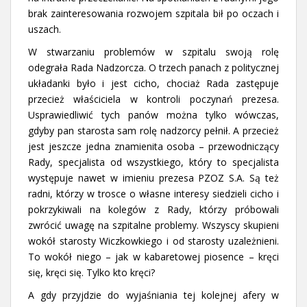
brak zainteresowania rozwojem szpitala bił po oczach i
uszach.
W stwarzaniu problemów w szpitalu swoją rolę
odegrała Rada Nadzorcza. O trzech panach z politycznej
układanki było i jest cicho, chociaż Rada zastępuje
przecież właściciela w kontroli poczynań prezesa.
Usprawiedliwić tych panów można tylko wówczas,
gdyby pan starosta sam rolę nadzorcy pełnił. A przecież
jest jeszcze jedna znamienita osoba – przewodniczący
Rady, specjalista od wszystkiego, który to specjalista
występuje nawet w imieniu prezesa PZOZ S.A. Są też
radni, którzy w trosce o własne interesy siedzieli cicho i
pokrzykiwali na kolegów z Rady, którzy próbowali
zwrócić uwagę na szpitalne problemy. Wszyscy skupieni
wokół starosty Wiczkowkiego i od starosty uzależnieni.
To wokół niego – jak w kabaretowej piosence – kręci
się, kręci się. Tylko kto kręci?
A gdy przyjdzie do wyjaśniania tej kolejnej afery w