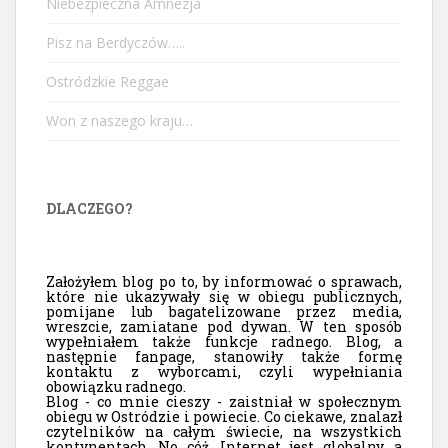
Niebezpieczna Amnezja
Pisz na Berdyczów…..
Ostródzkie Reggae
Won z naszego kraju…
DLACZEGO?
Założyłem blog po to, by informować o sprawach,
które nie ukazywały się w obiegu publicznych,
pomijane lub bagatelizowane przez media,
wreszcie, zamiatane pod dywan. W ten sposób
wypełniałem także funkcje radnego. Blog, a
następnie fanpage, stanowiły także formę
kontaktu z wyborcami, czyli wypełniania
obowiązku radnego.
Blog - co mnie cieszy - zaistniał w społecznym
obiegu w Ostródzie i powiecie. Co ciekawe, znalazł
czytelników na całym świecie, na wszystkich
kontynentach. No cóż, Internet jest globalny, a