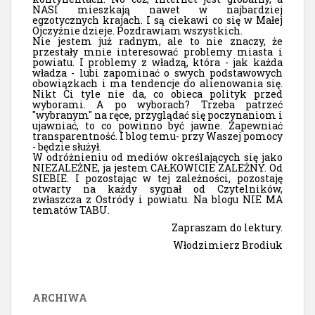
NASI mieszkają nawet w najbardziej
egzotycznych krajach. I są ciekawi co się w Małej
Ojczyźnie dzieje. Pozdrawiam wszystkich.
Nie jestem już radnym, ale to nie znaczy, że
przestały mnie interesować problemy miasta i
powiatu. I problemy z władzą, która - jak każda
władza - lubi zapominać o swych podstawowych
obowiązkach i ma tendencje do alienowania się.
Nikt Ci tyle nie da, co obieca polityk przed
wyborami. A po wyborach? Trzeba patrzeć
"wybranym" na ręce, przyglądać się poczynaniom i
ujawniać, to co powinno być jawne. Zapewniać
transparentność. I blog temu- przy Waszej pomocy
- będzie służył.
W odróżnieniu od mediów określających się jako
NIEZALEŻNE, ja jestem CAŁKOWICIE ZALEŻNY. Od
SIEBIE. I pozostając w tej zależności, pozostaję
otwarty na każdy sygnał od Czytelników,
zwłaszcza z Ostródy i powiatu. Na blogu NIE MA
tematów TABU.
Zapraszam do lektury.
Włodzimierz Brodiuk
ARCHIWA