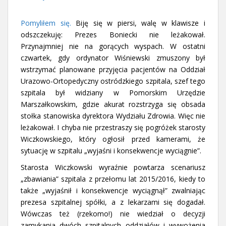
Pomyliłem się.
Biję się w piersi, walę w klawisze i
odszczekuję: Prezes Boniecki nie leżakował.
Przynajmniej nie na gorących wyspach. W ostatni
czwartek, gdy ordynator Wiśniewski zmuszony był
wstrzymać planowane przyjęcia pacjentów na Oddział
Urazowo-Ortopedyczny ostródzkiego szpitala, szef tego
szpitala był widziany w Pomorskim Urzędzie
Marszałkowskim, gdzie akurat rozstrzyga się obsada
stołka stanowiska dyrektora Wydziału Zdrowia. Więc nie
leżakował. I chyba nie przestraszy się pogróżek starosty
Wiczkowskiego, który ogłosił przed kamerami, że
sytuację w szpitalu „wyjaśni i konsekwencje wyciągnie”.
Starosta Wiczkowski wyraźnie powtarza scenariusz
„zbawiania” szpitala z przełomu lat 2015/2016, kiedy to
także „wyjaśnił i konsekwencje wyciągnął” zwalniając
prezesa szpitalnej spółki, a z lekarzami się dogadał.
Wówczas też (rzekomo!) nie wiedział o decyzji
zamykania dwóch szpitalnych oddziałów i wywożenia