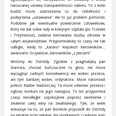
narzucanej ustawą transparentności naboru. To z kolei
budzić może zastrzeżenia co do rzetelności i
podejrzenia „ustawiania”. Ale to już problem pomorski.
Podobnie jak ewentualne powierzenie człowiekowi,
który nie dał sobie rady w kolejnym szpitalu (po Tczewie
i Trójmieście), zadania kierowania służbą zdrowia w
całym województwie. Przypominałoby to czasy nie tak
odległe, kiedy to „karano” kiepskich kierowników….
awansami. Oczywiście, kierowników „z plecami”.
Wróćmy do Ostródy. Zgodnie z pragmatyką pan
starosta, chociaż buńczucznie to głosi, nie może
wyciągnąć żadnych konsekwencji ani wobec prezesa,
ani tym bardziej wobec ordynatora. Może natomiast
polecić Radzie Nadzorczej. Ta może odwołać prezesa i
ogłosić konkurs na jego następcę. To też przypomina
czasy nieodległe: uspokojenie poprzez zwolnienie i
zwalenie całej winy na zwalnianego. Tyle, że wiele
wskazuje na to, że pan Boniecki przyszedł do Ostródy
na intratne przeczekanie. Na spotkaniach z radnymi jego