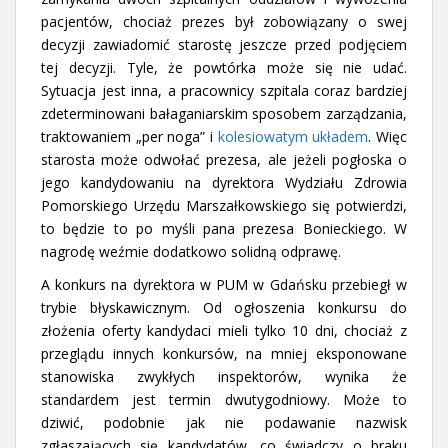
pacjentów, chociaż prezes był zobowiązany o swej
decyzji zawiadomić starostę jeszcze przed podjęciem
tej decyzji. Tyle, że powtórka może się nie udać.
Sytuacja jest inna, a pracownicy szpitala coraz bardziej
zdeterminowani bałaganiarskim sposobem zarządzania,
traktowaniem „per noga” i
kolesiowatym układem
. Więc
starosta może odwołać prezesa, ale jeżeli pogłoska o
jego kandydowaniu na dyrektora Wydziału Zdrowia
Pomorskiego Urzędu Marszałkowskiego się potwierdzi,
to będzie to po myśli pana prezesa Bonieckiego. W
nagrodę weźmie dodatkowo solidną odprawę.
A konkurs na dyrektora w PUM w Gdańsku przebiegł w
trybie błyskawicznym. Od ogłoszenia konkursu do
złożenia oferty kandydaci mieli tylko 10 dni, chociaż z
przeglądu innych konkursów, na mniej eksponowane
stanowiska zwykłych inspektorów, wynika że
standardem jest termin dwutygodniowy. Może to
dziwić, podobnie jak nie podawanie nazwisk
zgłaszających się kandydatów, co świadczy o braku