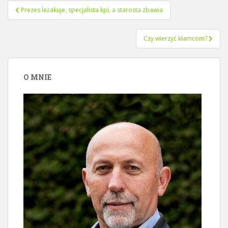
Nawigacja
Prezes leżakuje, specjalista kpi, a starosta zbawia
wpisu
Czy wierzyć kłamcom?
O MNIE