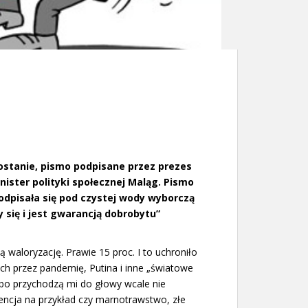
dostanie, pismo podpisane przez prezes
nister polityki społecznej Maląg. Pismo
odpisała się pod czystej wody wyborczą
 się i jest gwarancją dobrobytu”
 waloryzację. Prawie 15 proc. I to uchroniło
 przez pandemię, Putina i inne „światowe
, bo przychodzą mi do głowy wcale nie
encja na przykład czy marnotrawstwo, złe