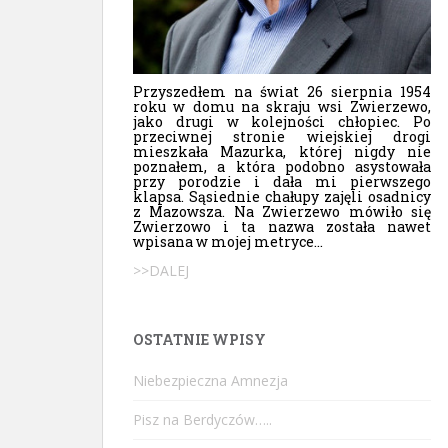
Przyszedłem na świat 26 sierpnia 1954
roku w domu na skraju wsi Zwierzewo,
jako drugi w kolejności chłopiec. Po
przeciwnej stronie wiejskiej drogi
mieszkała Mazurka, której nigdy nie
poznałem, a która podobno asystowała
przy porodzie i dała mi pierwszego
klapsa. Sąsiednie chałupy zajęli osadnicy
z Mazowsza. Na Zwierzewo mówiło się
Zwierzowo i ta nazwa została nawet
wpisana w mojej metryce...
>>DALEJ
OSTATNIE WPISY
Niebezpieczna Amnezja
Pisz na Berdyczów…..