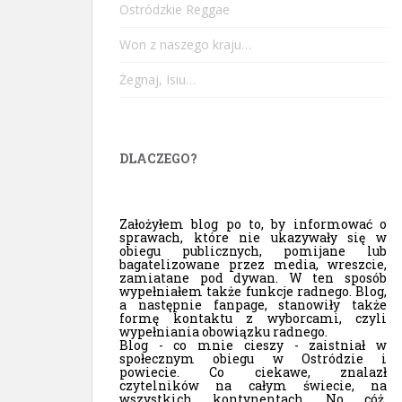
Ostródzkie Reggae
Won z naszego kraju…
Żegnaj, Isiu…
DLACZEGO?
Założyłem blog po to, by informować o
sprawach, które nie ukazywały się w
obiegu publicznych, pomijane lub
bagatelizowane przez media, wreszcie,
zamiatane pod dywan. W ten sposób
wypełniałem także funkcje radnego. Blog,
a następnie fanpage, stanowiły także
formę kontaktu z wyborcami, czyli
wypełniania obowiązku radnego.
Blog - co mnie cieszy - zaistniał w
społecznym obiegu w Ostródzie i
powiecie. Co ciekawe, znalazł
czytelników na całym świecie, na
wszystkich kontynentach. No cóż,