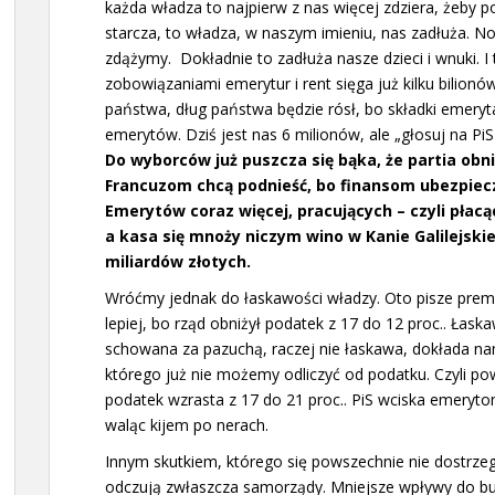
każda władza to najpierw z nas więcej zdziera, żeby p
starcza, to władza, w naszym imieniu, nas zadłuża. No
zdążymy. Dokładnie to zadłuża nasze dzieci i wnuki. I 
zobowiązaniami emerytur i rent sięga już kilku bilionów
państwa, dług państwa będzie rósł, bo składki emeryt
emerytów. Dziś jest nas 6 milionów, ale „głosuj na PiS
Do wyborców już puszcza się bąka, że partia obni
Francuzom chcą podnieść, bo finansom ubezpiecz
Emerytów coraz więcej, pracujących – czyli płac
a kasa się mnoży niczym wino w Kanie Galilejskiej
miliardów złotych.
Wróćmy jednak do łaskawości władzy. Oto pisze premie
lepiej, bo rząd obniżył podatek z 17 do 12 proc.. Łaska
schowana za pazuchą, raczej nie łaskawa, dokłada na
którego już nie możemy odliczyć od podatku. Czyli po
podatek wzrasta z 17 do 21 proc.. PiS wciska emeryt
waląc kijem po nerach.
Innym skutkiem, którego się powszechnie nie dostrze
odczują zwłaszcza samorządy. Mniejsze wpływy do 