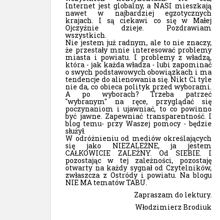
Internet jest globalny, a NASI mieszkają
nawet w najbardziej egzotycznych
krajach. I są ciekawi co się w Małej
Ojczyźnie dzieje. Pozdrawiam
wszystkich.
Nie jestem już radnym, ale to nie znaczy,
że przestały mnie interesować problemy
miasta i powiatu. I problemy z władzą,
która - jak każda władza - lubi zapominać
o swych podstawowych obowiązkach i ma
tendencje do alienowania się. Nikt Ci tyle
nie da, co obieca polityk przed wyborami.
A po wyborach? Trzeba patrzeć
"wybranym" na ręce, przyglądać się
poczynaniom i ujawniać, to co powinno
być jawne. Zapewniać transparentność. I
blog temu- przy Waszej pomocy - będzie
służył.
W odróżnieniu od mediów określających
się jako NIEZALEŻNE, ja jestem
CAŁKOWICIE ZALEŻNY. Od SIEBIE. I
pozostając w tej zależności, pozostaję
otwarty na każdy sygnał od Czytelników,
zwłaszcza z Ostródy i powiatu. Na blogu
NIE MA tematów TABU.
Zapraszam do lektury.
Włodzimierz Brodiuk