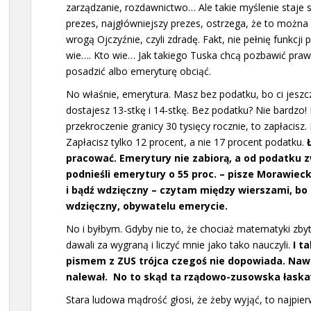
zarządzanie, rozdawnictwo… Ale takie myślenie staje 
prezes, najgłówniejszy prezes, ostrzega, że to można 
wrogą Ojczyźnie, czyli zdradę. Fakt, nie pełnię funkcji 
wie…. Kto wie… Jak takiego Tuska chcą pozbawić praw
posadzić albo emeryturę obciąć.
No właśnie, emerytura. Masz bez podatku, bo ci jesz
dostajesz 13-stkę i 14-stkę. Bez podatku? Nie bardzo
przekroczenie granicy 30 tysięcy rocznie, to zapłacisz. I
Zapłacisz tylko 12 procent, a nie 17 procent podatku.
pracować. Emerytury nie zabiorą, a od podatku z
podnieśli emerytury o 55 proc. – pisze Morawiecki
i bądź wdzięczny – czytam między wierszami, bo
wdzięczny, obywatelu emerycie.
No i byłbym. Gdyby nie to, że chociaż matematyki zbytn
dawali za wygraną i liczyć mnie jako tako nauczyli.
I t
pismem z ZUS trójca czegoś nie dopowiada. Naw
nalewał. No to skąd ta rządowo-zusowska łask
Stara ludowa mądrość głosi, że żeby wyjąć, to najpier