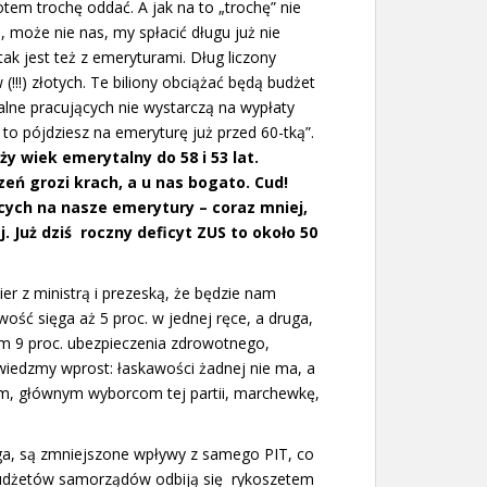
otem trochę oddać. A jak na to „trochę” nie
, może nie nas, my spłacić długu już nie
tak jest też z emeryturami. Dług liczony
 (!!!) złotych. Te biliony obciążać będą budżet
alne pracujących nie wystarczą na wypłaty
 to pójdziesz na emeryturę już przed 60-tką”.
ży wiek emerytalny do 58 i 53 lat.
eń grozi krach, a u nas bogato. Cud!
ących na nasze emerytury – coraz mniej,
. Już dziś roczny deficyt ZUS to około 50
r z ministrą i prezeską, że będzie nam
wość sięga aż 5 proc. w jednej ręce, a druga,
m 9 proc. ubezpieczenia zdrowotnego,
wiedzmy wprost: łaskawości żadnej nie ma, a
om, głównym wyborcom tej partii, marchewkę,
ga, są zmniejszone wpływy z samego PIT, co
budżetów samorządów odbiją się rykoszetem