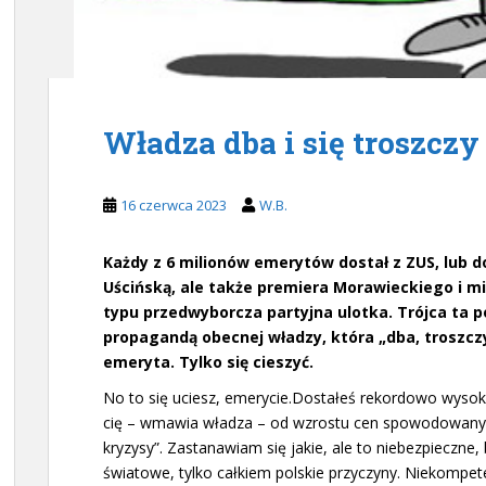
Władza dba i się troszczy
16 czerwca 2023
W.B.
Każdy z 6 milionów emerytów dostał z ZUS, lub 
Uścińską, ale także premiera Morawieckiego i mi
typu przedwyborcza partyjna ulotka. Trójca ta p
propagandą obecnej władzy, która „dba, troszczy
emeryta. Tylko się cieszyć.
No to się uciesz, emerycie.Dostałeś rekordowo wysoką
cię – wmawia władza – od wzrostu cen spowodowanych
kryzysy”. Zastanawiam się jakie, ale to niebezpieczne
światowe, tylko całkiem polskie przyczyny. Niekompet