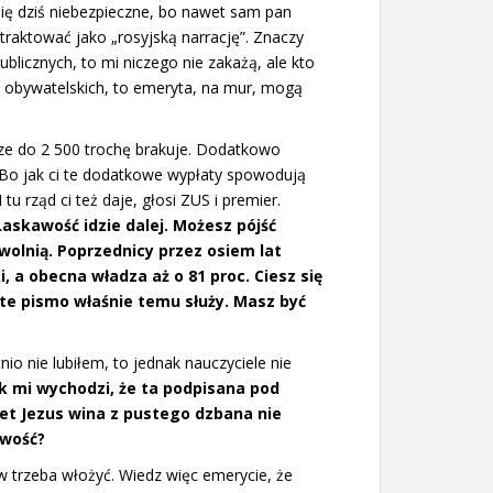
się dziś niebezpieczne, bo nawet sam pan
traktować jako „rosyjską narrację”. Znaczy
publicznych, to mi niczego nie zakażą, ale kto
 obywatelskich, to emeryta, na mur, mogą
cze do 2 500 trochę brakuje. Dodatkowo
! Bo jak ci te dodatkowe wypłaty spowodują
 tu rząd ci też daje, głosi ZUS i premier.
Łaskawość idzie dalej. Możesz pójść
wolnią. Poprzednicy przez osiem lat
, a obecna władza aż o 81 proc. Ciesz się
 te pismo właśnie temu służy. Masz być
io nie lubiłem, to jednak nauczyciele nie
ak mi wychodzi, że ta podpisana pod
et Jezus wina z pustego dzbana nie
awość?
w trzeba włożyć. Wiedz więc emerycie, że