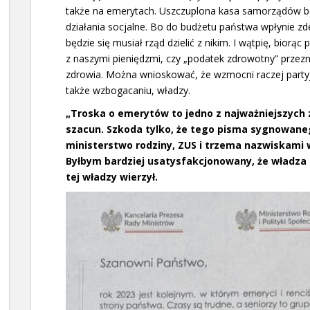
także na emerytach. Uszczuplona kasa samorządów bę
działania socjalne. Bo do budżetu państwa wpłynie zd
będzie się musiał rząd dzielić z nikim. I wątpię, bio
z naszymi pieniędzmi, czy „podatek zdrowotny” przez
zdrowia. Można wnioskować, że wzmocni raczej partyj
także wzbogacaniu, władzy.
„Troska o emerytów to jedno z najważniejszych 
szacun. Szkoda tylko, że tego pisma sygnowaneg
ministerstwo rodziny, ZUS i trzema nazwiskami w
Byłbym bardziej usatysfakcjonowany, że władza 
tej władzy wierzył.