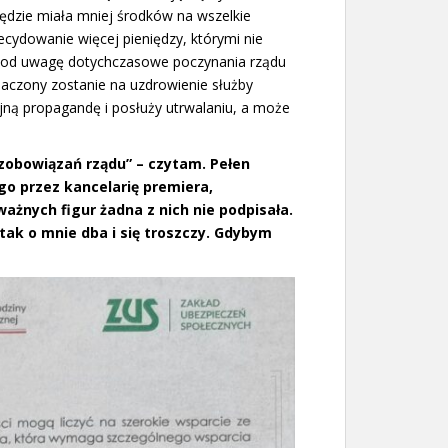
dzie miała mniej środków na wszelkie
ecydowanie więcej pieniędzy, którymi nie
rąc pod uwagę dotychczasowe poczynania rządu
naczony zostanie na uzdrowienie służby
ną propagandę i posłuży utrwalaniu, a może
zobowiązań rządu” – czytam. Pełen
o przez kancelarię premiera,
ażnych figur żadna z nich nie podpisała.
tak o mnie dba i się troszczy. Gdybym