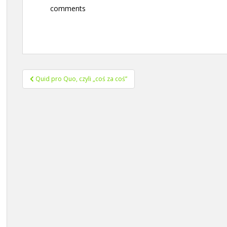
comments
Nawigacja
Quid pro Quo, czyli „coś za coś”
wpisu