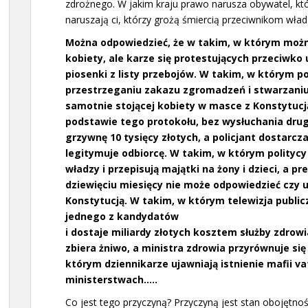
zdrożnego. W jakim kraju prawo narusza obywatel, kt
naruszają ci, którzy grożą śmiercią przeciwnikom wład
Można odpowiedzieć, że w takim, w którym możn
kobiety, ale karze się protestujących przeciwk
piosenki z listy przebojów. W takim, w którym po
przestrzeganiu zakazu zgromadzeń i stwarzani
samotnie stojącej kobiety w masce z Konstytucj
podstawie tego protokołu, bez wysłuchania drugi
grzywnę 10 tysięcy złotych, a policjant dostarcza
legitymuje odbiorcę. W takim, w którym polityc
władzy i przepisują majątki na żony
i dzieci, a 
dziewięciu miesięcy nie może odpowiedzieć czy 
Konstytucją. W takim, w którym telewizja publ
jednego z kandydatów
i dostaje miliardy złotych kosztem służby zdro
zbiera żniwo,
a ministra zdrowia przyrównuje si
którym dziennikarze ujawniają istnienie mafii va
ministerstwach…..
Co jest tego przyczyną? Przyczyną jest stan obojętnoś