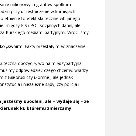
awanie milionowych grantów spółkom
dziną czy uczestniczenie w komisjach
bojętnienie to efekt skutecznie wbijanego
 między PiS i PO i socjalnych danin, ale
 za Kurskiego mediami partyjnymi. Wróciliśmy
lko „swoim”. Fakty przestały mieć znaczenie.
kuteczną opozycję, wojna międzypartyjna
i musimy odpowiedzieć czego chcemy: władzy
z Białorusi czy ułomnej, ale jednak
stytucja i niezależne sądy, czy policja i
 jesteśmy upodleni, ale – wydaje się – że
a kierunek ku któremu zmierzamy.