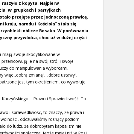
ruszyło z kopyta. Najpierw
ia. W grupkach i partyjkach
stało przejęte przez jednoczoną prawicę,
kraju, narodu i Kościoła” stała się
rzyoblekli oblicze Bosaka. W porównaniu
czny przywódca, chociaż w dużej części
wa mają swoje skodyfikowane w
 przenicowują je na swój strój i swoje
-kluczy do manipulowania wyborcami,
my więc „dobrą zmianę”, „dobre ustawy”,
opatrzone jest tym określeniem, co wywołuje
a Kaczyńskiego – Prawo i Sprawiedliwość. To
rawo i sprawiedliwość, to znaczy, że prawa i
e wolności, odczuwaliśmy rosnący poziom
ało do ludzi, że dobrobytem kapitalizm nie
ierówności społeczne. Może mniej niż w Rosji