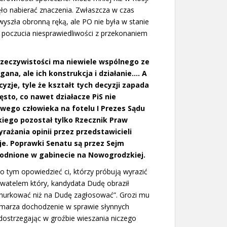
zęło nabierać znaczenia. Zwłaszcza w czas
yszła obronną ręką, ale PO nie była w stanie
a poczucia niesprawiedliwości z przekonaniem
 rzeczywistości ma niewiele wspólnego ze
na, ale ich konstrukcja i działanie…. A
yzje, tyle że kształt tych decyzji zapada
ęsto, co nawet działacze PiS nie
swego człowieka na fotelu I Prezes Sądu
iego pozostał tylko Rzecznik Praw
rażania opinii przez przedstawicieli
uje. Poprawki Senatu są przez Sejm
godnione w gabinecie na Nowogrodzkiej.
o tym opowiedzieć ci, którzy próbują wyrazić
obywatelem który, kandydata Dudę obraził
urkować niż na Dudę zagłosować”. Grozi mu
a umarza dochodzenie w sprawie słynnych
dostrzegając w groźbie wieszania niczego