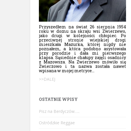
Przyszedłem na świat 26 sierpnia 1954
roku w domu na skraju wsi Zwierzewo,
jako drugi w kolejności chłopiec. Po
przeciwnej stronie wiejskiej drogi
mieszkała Mazurka, której nigdy nie
poznałem, a która podobno asystowała
przy porodzie i dała mi pierwszego
klapsa. Sąsiednie chałupy zajęli osadnicy
z Mazowsza. Na Zwierzewo mówiło się
Zwierzowo i ta nazwa została nawet
wpisana w mojej metryce...
>>DALEJ
OSTATNIE WPISY
Pisz na Berdyczów…..
Ostródzkie Reggae