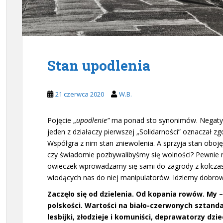
Stan upodlenia
21 czerwca 2020
W.B.
Pojęcie „
upodlenie”
ma ponad sto synonimów. Negatywn
jeden z działaczy pierwszej „Solidarności” oznaczał 
Współgra z nim stan zniewolenia. A sprzyja stan oboję
czy świadomie pozbywalibyśmy się wolności? Pewnie nie
owieczek wprowadzamy się sami do zagrody z kolczast
wiodących nas do niej manipulatorów. Idziemy dobrow
Zaczęło się od dzielenia. Od kopania rowów. My – 
polskości. Wartości na biało-czerwonych sztandar
lesbijki, złodzieje i komuniści, deprawatorzy dzie