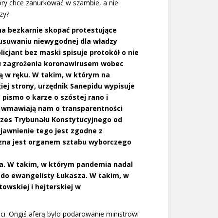
óry chce zanurkować w szambie, a nie
zy?
a bezkarnie skopać protestujące
o usuwaniu niewygodnej dla władzy
licjant bez maski spisuje protokół o nie
u zagrożenia koronawirusem wobec
ą w ręku. W takim, w którym na
ej strony, urzędnik Sanepidu wypisuje
 pismo o karze o szóstej rano i
y wmawiają nam o transparentności
prezes Trybunału Konstytucyjnego od
ujawnienie tego jest zgodne z
iczna jest organem sztabu wyborczego
wia. W takim, w którym pandemia nadal
ę do ewangelisty Łukasza. W takim, w
towskiej i hejterskiej w
ci. Ongiś aferą było podarowanie ministrowi