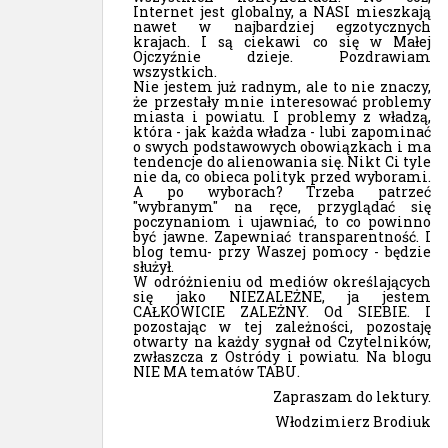
Internet jest globalny, a NASI mieszkają
nawet w najbardziej egzotycznych
krajach. I są ciekawi co się w Małej
Ojczyźnie dzieje. Pozdrawiam
wszystkich.
Nie jestem już radnym, ale to nie znaczy,
że przestały mnie interesować problemy
miasta i powiatu. I problemy z władzą,
która - jak każda władza - lubi zapominać
o swych podstawowych obowiązkach i ma
tendencje do alienowania się. Nikt Ci tyle
nie da, co obieca polityk przed wyborami.
A po wyborach? Trzeba patrzeć
"wybranym" na ręce, przyglądać się
poczynaniom i ujawniać, to co powinno
być jawne. Zapewniać transparentność. I
blog temu- przy Waszej pomocy - będzie
służył.
W odróżnieniu od mediów określających
się jako NIEZALEŻNE, ja jestem
CAŁKOWICIE ZALEŻNY. Od SIEBIE. I
pozostając w tej zależności, pozostaję
otwarty na każdy sygnał od Czytelników,
zwłaszcza z Ostródy i powiatu. Na blogu
NIE MA tematów TABU.
Zapraszam do lektury.
Włodzimierz Brodiuk