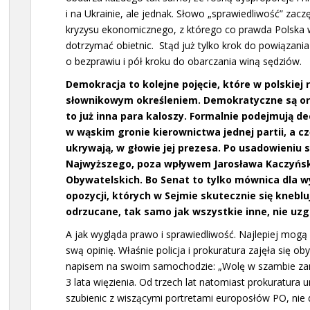
i na Ukrainie, ale jednak. Słowo „sprawiedliwość” zac
kryzysu ekonomicznego, z którego co prawda Polska w
dotrzymać obietnic. Stąd już tylko krok do powiązani
o bezprawiu i pół kroku do obarczania winą sędziów.
Demokracja to kolejne pojęcie, które w polskiej
słownikowym określeniem. Demokratyczne są orga
to już inna para kaloszy. Formalnie podejmują dec
w wąskim gronie kierownictwa jednej partii, a cz
ukrywają, w głowie jej prezesa. Po usadowieniu 
Najwyższego, poza wpływem Jarosława Kaczyńsk
Obywatelskich. Bo Senat to tylko mównica dla wy
opozycji, których w Sejmie skutecznie się knebl
odrzucane, tak samo jak wszystkie inne, nie uz
A jak wygląda prawo i sprawiedliwość. Najlepiej mogą 
swą opinię. Właśnie policja i prokuratura zajęła się 
napisem na swoim samochodzie: „Wolę w szambie zan
3 lata więzienia. Od trzech lat natomiast prokuratur
szubienic z wiszącymi portretami europosłów PO, nie 