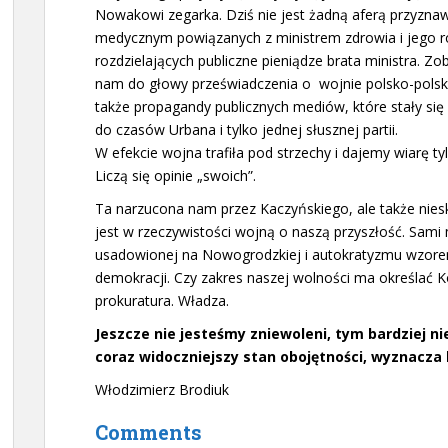
Nowakowi zegarka. Dziś nie jest żadną aferą przyzn
medycznym powiązanych z ministrem zdrowia i jego ro
rozdzielających publiczne pieniądze brata ministra. Zo
nam do głowy przeświadczenia o wojnie polsko-polskiej
także propagandy publicznych mediów, które stały się
do czasów Urbana i tylko jednej słusznej partii.
W efekcie wojna trafiła pod strzechy i dajemy wiarę ty
Liczą się opinie „swoich”.
Ta narzucona nam przez Kaczyńskiego, ale także nies
jest w rzeczywistości wojną o naszą przyszłość. Sam
usadowionej na Nowogrodzkiej i autokratyzmu wzorem 
demokracji. Czy zakres naszej wolności ma określać Kon
prokuratura. Władza.
Jeszcze nie jesteśmy zniewoleni, tym bardziej nie
coraz widoczniejszy stan obojętności, wyznacz
Włodzimierz Brodiuk
Comments