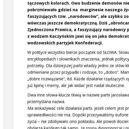
tęczowych kolorach. Owo budzenie demonów nie 
pobrzmiewało gdzieś na marginesie naszego życ
faszyzujących tzw. „narodowców”, ale szybko zo
wówczas jeszcze demokratyczną. Dziś „obrońcami 
Zjednoczona Prawica, a faszyzujący narodowcy p
z wodzem Kaczyńskim jawi się on jako demokraty
wodzowskich partyjek Konfederacji.
W polityce wszystko bierze początek od SŁOWA. Sło
encyklopediach i słownikach znaczenia, jednak politycy
potrzeby. Dla dzisiejszej partii władzy jedno ze słów
odmieniane przez przypadki i rodzaje, to „dobro”. Ma
„dobre rozwiązanie”, itd. Każde działanie rządzących 
już kpinę i memy, ale jak widać jest nadal skuteczne.
Dwa inne słowa-klucze tkwią w nazwie partii Jarosław
przemyślana nazwa.
Ma wskazywać cele działania partii. Jeżeli celem jest p
sprawiedliwości nie ma. Dopóki przeżywaliśmy eufori
życia – nie zdobywało ono poklasku. Ale powoli docier
obdarza każdego tak samo, że rosną dysproporcje i n