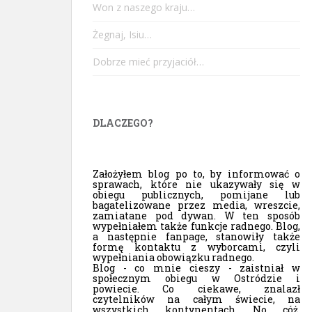
Won z naszego kraju…
Żegnaj, Isiu…
Dobrze mieć przyjaciół…
DLACZEGO?
Założyłem blog po to, by informować o
sprawach, które nie ukazywały się w
obiegu publicznych, pomijane lub
bagatelizowane przez media, wreszcie,
zamiatane pod dywan. W ten sposób
wypełniałem także funkcje radnego. Blog,
a następnie fanpage, stanowiły także
formę kontaktu z wyborcami, czyli
wypełniania obowiązku radnego.
Blog - co mnie cieszy - zaistniał w
społecznym obiegu w Ostródzie i
powiecie. Co ciekawe, znalazł
czytelników na całym świecie, na
wszystkich kontynentach. No cóż,