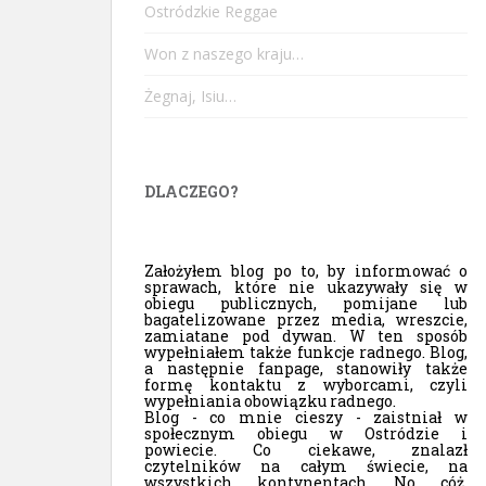
Ostródzkie Reggae
Won z naszego kraju…
Żegnaj, Isiu…
DLACZEGO?
Założyłem blog po to, by informować o
sprawach, które nie ukazywały się w
obiegu publicznych, pomijane lub
bagatelizowane przez media, wreszcie,
zamiatane pod dywan. W ten sposób
wypełniałem także funkcje radnego. Blog,
a następnie fanpage, stanowiły także
formę kontaktu z wyborcami, czyli
wypełniania obowiązku radnego.
Blog - co mnie cieszy - zaistniał w
społecznym obiegu w Ostródzie i
powiecie. Co ciekawe, znalazł
czytelników na całym świecie, na
wszystkich kontynentach. No cóż,