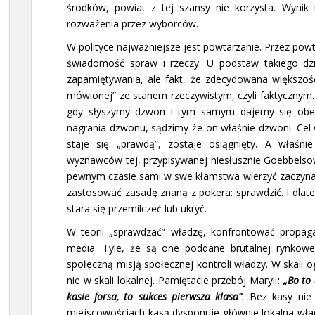
środków, powiat z tej szansy nie korzysta. Wynik 
rozważenia przez wyborców.
W polityce najważniejsze jest powtarzanie. Przez pow
świadomość spraw i rzeczy. U podstaw takiego dzia
zapamiętywania, ale fakt, że zdecydowana większość
mówionej” ze stanem rzeczywistym, czyli faktycznym.
gdy słyszymy dzwon i tym samym dajemy się obezw
nagrania dzwonu, sądzimy że on właśnie dzwoni. Ce
staje się „prawdą”, zostaje osiągnięty. A właśn
wyznawców tej, przypisywanej niesłusznie Goebbelsowi
pewnym czasie sami w swe kłamstwa wierzyć zaczynaj
zastosować zasadę znaną z pokera: sprawdzić. I dlat
stara się przemilczeć lub ukryć.
W teorii „sprawdzać” władzę, konfrontować propag
media. Tyle, że są one poddane brutalnej rynkowej 
społeczną misją społecznej kontroli władzy. W skali o
nie w skali lokalnej. Pamiętacie przebój Maryli
:
„Bo to 
kasie forsa, to sukces pierwsza klasa”
.
Bez kasy nie 
miejscowościach kasą dysponuje głównie lokalna władz