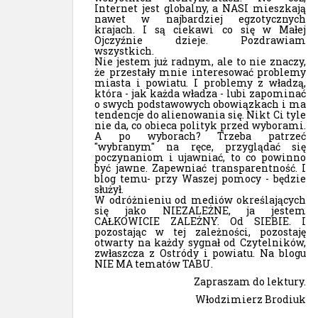
Internet jest globalny, a NASI mieszkają
nawet w najbardziej egzotycznych
krajach. I są ciekawi co się w Małej
Ojczyźnie dzieje. Pozdrawiam
wszystkich.
Nie jestem już radnym, ale to nie znaczy,
że przestały mnie interesować problemy
miasta i powiatu. I problemy z władzą,
która - jak każda władza - lubi zapominać
o swych podstawowych obowiązkach i ma
tendencje do alienowania się. Nikt Ci tyle
nie da, co obieca polityk przed wyborami.
A po wyborach? Trzeba patrzeć
"wybranym" na ręce, przyglądać się
poczynaniom i ujawniać, to co powinno
być jawne. Zapewniać transparentność. I
blog temu- przy Waszej pomocy - będzie
służył.
W odróżnieniu od mediów określających
się jako NIEZALEŻNE, ja jestem
CAŁKOWICIE ZALEŻNY. Od SIEBIE. I
pozostając w tej zależności, pozostaję
otwarty na każdy sygnał od Czytelników,
zwłaszcza z Ostródy i powiatu. Na blogu
NIE MA tematów TABU.
Zapraszam do lektury.
Włodzimierz Brodiuk