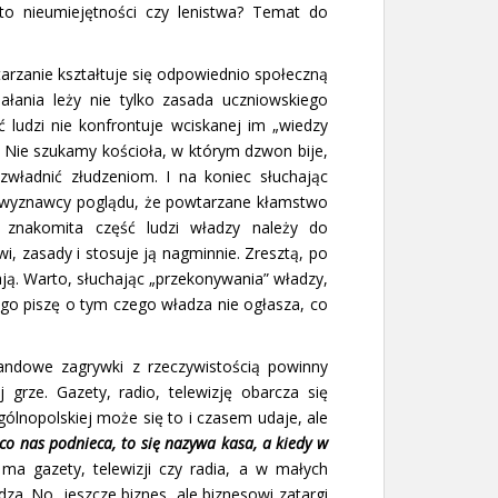
to nieumiejętności czy lenistwa? Temat do
tarzanie kształtuje się odpowiednio społeczną
łania leży nie tylko zasada uczniowskiego
 ludzi nie konfrontuje wciskanej im „wiedzy
 Nie szukamy kościoła, w którym dzwon bije,
ładnić złudzeniom. I na koniec słuchając
l wyznawcy poglądu, że powtarzane kłamstwo
ie znakomita część ludzi władzy należy do
, zasady i stosuje ją nagminnie. Zresztą, po
ą. Warto, słuchając „przekonywania” władzy,
ego piszę o tym czego władza nie ogłasza, co
andowe zagrywki z rzeczywistością powinny
grze. Gazety, radio, telewizję obarcza się
gólnopolskiej może się to i czasem udaje, ale
co nas podnieca, to się nazywa kasa, a kiedy w
ma gazety, telewizji czy radia, a w małych
a. No, jeszcze biznes, ale biznesowi zatargi