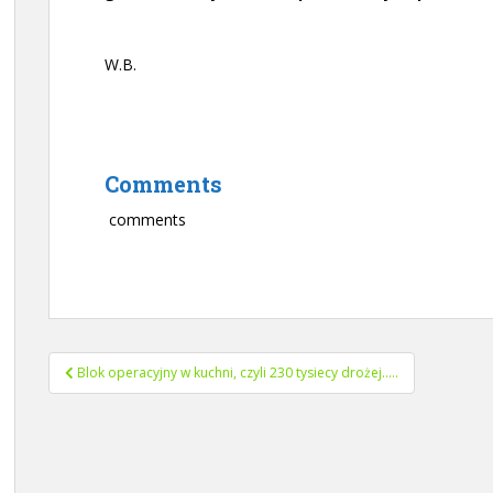
W.B.
Comments
comments
Nawigacja
Blok operacyjny w kuchni, czyli 230 tysiecy drożej…..
wpisu