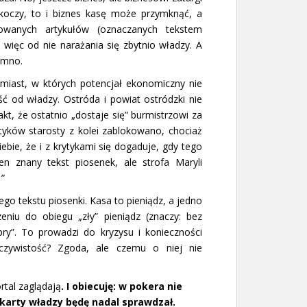
koczy, to i biznes kasę może przymknąć, a
wanych artykułów (oznaczanych tekstem
 więc od nie narażania się zbytnio władzy. A
iemno.
iast, w których potencjał ekonomiczny nie
ć od władzy. Ostróda i powiat ostródzki nie
akt, że ostatnio „dostaje się” burmistrzowi za
tyków starosty z kolei zablokowano, chociaż
ebie, że i z krytykami się dogaduje, gdy tego
n znany tekst piosenek, ale strofa Maryli
”
ego tekstu piosenki. Kasa to pieniądz, a jedno
niu do obiegu „zły” pieniądz (znaczy: bez
ry”. To prowadzi do kryzysu i konieczności
czywistość? Zgoda, ale czemu o niej nie
tal zaglądają
. I obiecuję: w pokera nie
 karty władzy będę nadal sprawdzał.