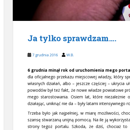
Ja tylko sprawdzam….
7 grudnia 2016
W.B.
6 grudnia minął rok od uruchomienia mego porta
dla oficjalnego przekazu miejscowej władzy, który s
własnych działań, albo – jeszcze częściej – ukrycia u
powodów był też fakt, że nowe władze powiatowe pró
mego starostowania. Osiem lat, które niezależnie 
działając, uniknąć nie da – były latami intensywnego r
Trzeba było jak najpełniej, w miarę możliwości, cho
szansę stwarzaną unijną pomocą. Na ile ją wykorzyst
strony tegoż portalu. Szkoda, że dziś, chociaż to 