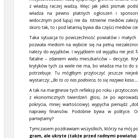
z władzą raczej wadzą. Więc jak jakiś pismak pods
władza na pewno płatnych ogłoszeń i sponsoro
widocznym pod lupą) nie da. Istnienie mediów zależy
skoro tak, to i pod latarnią bywa dla części mediów c
Taka sytuacja to powszechność powiatów i małych m
pozwala mediom na wybicie się na pełną niezależnoś
należy do wyjątków. I wyjątkiem od wyjątku nie jest f
fatalne – zdaniem wielu mieszkańców – decyzje. Kry
krytyków tych za wiele nie ma, bo władza ma to do si
potrzebuje. Tu mógłbym przytoczyć jeszcze niejede
wystarczy:
„Bo to co nas podnieca, to się nazywa kasa….
A tak na marginesie tych refleksji po roku i przytoczon
z ekonomicznych twierdzeń głosi, że po wprowadze
pokrycia, mniej wartościowy) wypycha pieniądz „dob
naprawy finansów. Podobnie bywa w polityce. O
pamiętamy?
Tymczasem pozdrawiam wszystkich, którzy na mój por
gram, ale ukryte (także przed radnymi powiatu)