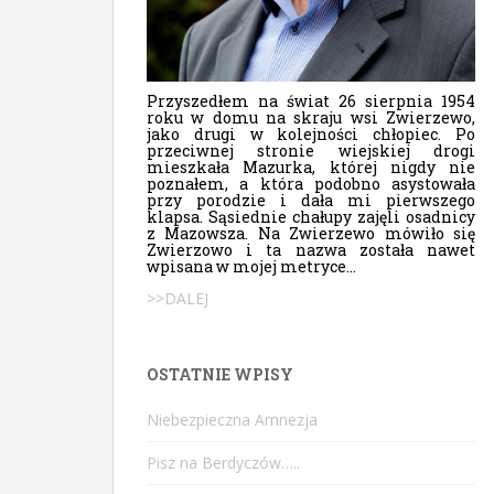
Przyszedłem na świat 26 sierpnia 1954
roku w domu na skraju wsi Zwierzewo,
jako drugi w kolejności chłopiec. Po
przeciwnej stronie wiejskiej drogi
mieszkała Mazurka, której nigdy nie
poznałem, a która podobno asystowała
przy porodzie i dała mi pierwszego
klapsa. Sąsiednie chałupy zajęli osadnicy
z Mazowsza. Na Zwierzewo mówiło się
Zwierzowo i ta nazwa została nawet
wpisana w mojej metryce...
>>DALEJ
OSTATNIE WPISY
Niebezpieczna Amnezja
Pisz na Berdyczów…..