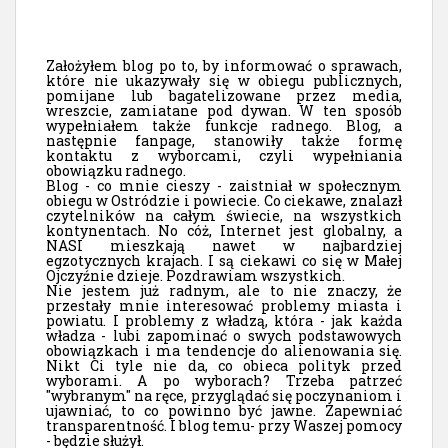
Założyłem blog po to, by informować o sprawach,
które nie ukazywały się w obiegu publicznych,
pomijane lub bagatelizowane przez media,
wreszcie, zamiatane pod dywan. W ten sposób
wypełniałem także funkcje radnego. Blog, a
następnie fanpage, stanowiły także formę
kontaktu z wyborcami, czyli wypełniania
obowiązku radnego.
Blog - co mnie cieszy - zaistniał w społecznym
obiegu w Ostródzie i powiecie. Co ciekawe, znalazł
czytelników na całym świecie, na wszystkich
kontynentach. No cóż, Internet jest globalny, a
NASI mieszkają nawet w najbardziej
egzotycznych krajach. I są ciekawi co się w Małej
Ojczyźnie dzieje. Pozdrawiam wszystkich.
Nie jestem już radnym, ale to nie znaczy, że
przestały mnie interesować problemy miasta i
powiatu. I problemy z władzą, która - jak każda
władza - lubi zapominać o swych podstawowych
obowiązkach i ma tendencje do alienowania się.
Nikt Ci tyle nie da, co obieca polityk przed
wyborami. A po wyborach? Trzeba patrzeć
"wybranym" na ręce, przyglądać się poczynaniom i
ujawniać, to co powinno być jawne. Zapewniać
transparentność. I blog temu- przy Waszej pomocy
- będzie służył.