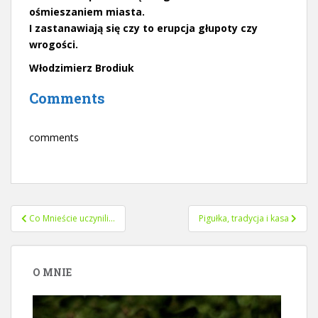
ośmieszaniem miasta.
I zastanawiają się czy to erupcja głupoty czy
wrogości.
Włodzimierz Brodiuk
Comments
comments
Nawigacja
Co Mnieście uczynili…
Pigułka, tradycja i kasa
wpisu
O MNIE