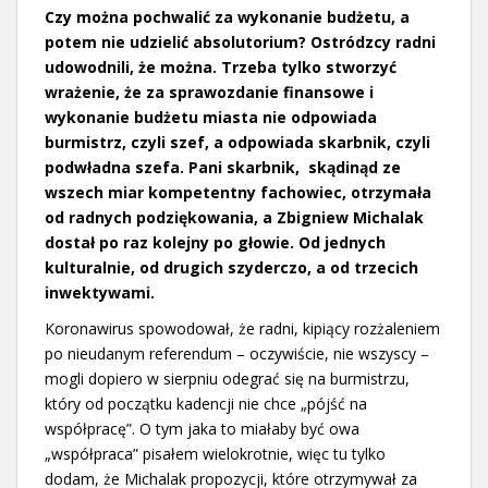
Czy można pochwalić za wykonanie budżetu, a
potem nie udzielić absolutorium? Ostródzcy radni
udowodnili, że można. Trzeba tylko stworzyć
wrażenie, że za sprawozdanie finansowe i
wykonanie budżetu miasta nie odpowiada
burmistrz, czyli szef, a odpowiada skarbnik, czyli
podwładna szefa. Pani skarbnik, skądinąd ze
wszech miar kompetentny fachowiec, otrzymała
od radnych podziękowania, a Zbigniew Michalak
dostał po raz kolejny po głowie. Od jednych
kulturalnie, od drugich szyderczo, a od trzecich
inwektywami.
Koronawirus spowodował, że radni, kipiący rozżaleniem
po nieudanym referendum – oczywiście, nie wszyscy –
mogli dopiero w sierpniu odegrać się na burmistrzu,
który od początku kadencji nie chce „pójść na
współpracę”. O tym jaka to miałaby być owa
„współpraca” pisałem wielokrotnie, więc tu tylko
dodam, że Michalak propozycji, które otrzymywał za