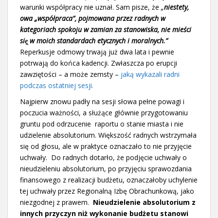
warunki współpracy nie uznał. Sam pisze, że
„
niestety,
owa „współpraca”, pojmowana przez radnych w
kategoriach spokoju w zamian za stanowiska, nie mieści
się̨ w moich standardach etycznych i moralnych
.”
Reperkusje odmowy trwają już dwa lata i pewnie
potrwają do końca kadencji. Zwłaszcza po erupcji
zawziętości – a może zemsty –
jaką wykazali radni
podczas ostatniej sesji.
Najpierw znowu padły na sesji słowa pełne powagi i
poczucia ważności, a służące głównie przygotowaniu
gruntu pod odrzucenie raportu o stanie miasta i nie
udzielenie absolutorium. Większość radnych wstrzymała
się od głosu, ale w praktyce oznaczało to nie przyjęcie
uchwały. Do radnych dotarło, że podjęcie uchwały o
nieudzieleniu absolutorium, po przyjęciu sprawozdania
finansowego z realizacji budżetu, oznaczałoby uchylenie
tej uchwały przez Regionalną Izbę Obrachunkową, jako
niezgodnej z prawem.
Nieudzielenie absolutorium z
innych przyczyn niż wykonanie budżetu stanowi