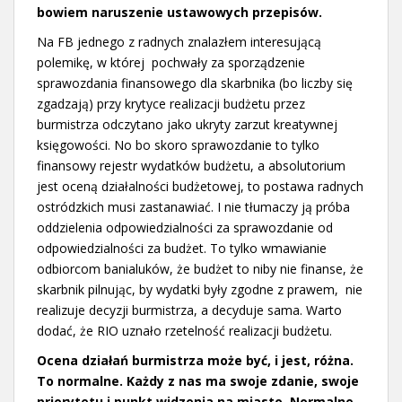
bowiem naruszenie ustawowych przepisów.
Na FB jednego z radnych znalazłem interesującą
polemikę, w której pochwały za sporządzenie
sprawozdania finansowego dla skarbnika (bo liczby się
zgadzają) przy krytyce realizacji budżetu przez
burmistrza odczytano jako ukryty zarzut kreatywnej
księgowości. No bo skoro sprawozdanie to tylko
finansowy rejestr wydatków budżetu, a absolutorium
jest oceną działalności budżetowej, to postawa radnych
ostródzkich musi zastanawiać. I nie tłumaczy ją próba
oddzielenia odpowiedzialności za sprawozdanie od
odpowiedzialności za budżet. To tylko wmawianie
odbiorcom banialuków, że budżet to niby nie finanse, że
skarbnik pilnując, by wydatki były zgodne z prawem, nie
realizuje decyzji burmistrza, a decyduje sama. Warto
dodać, że RIO uznało rzetelność realizacji budżetu.
Ocena działań burmistrza może być, i jest, różna.
To normalne. Każdy z nas ma swoje zdanie, swoje
priorytetu i punkt widzenia na miasto. Normalne