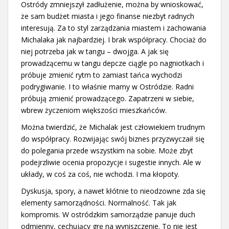
Ostródy zmniejszył zadłużenie, można by wnioskować,
że sam budżet miasta i jego finanse niezbyt radnych
interesują. Za to styl zarządzania miastem i zachowania
Michalaka jak najbardziej. I brak współpracy. Chociaż do
niej potrzeba jak w tangu – dwojga. A jak się
prowadzącemu w tangu depcze ciągle po nagniotkach i
próbuje zmienić rytm to zamiast tańca wychodzi
podrygiwanie. I to właśnie mamy w Ostródzie. Radni
próbują zmienić prowadzącego. Zapatrzeni w siebie,
wbrew życzeniom większości mieszkańców.
Można twierdzić, że Michalak jest człowiekiem trudnym
do współpracy. Rozwijając swój biznes przyzwyczaił się
do polegania przede wszystkim na sobie. Może zbyt
podejrzliwie ocenia propozycje i sugestie innych. Ale w
układy, w coś za coś, nie wchodzi. I ma kłopoty.
Dyskusja, spory, a nawet kłótnie to nieodzowne zda się
elementy samorządności. Normalność. Tak jak
kompromis. W ostródzkim samorządzie panuje duch
odmienny, cechujący grę na wyniszczenie. To nie jest