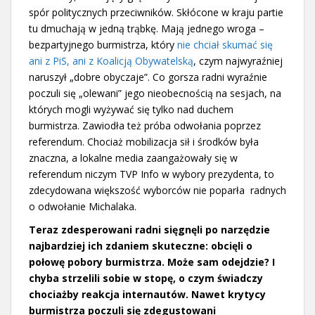
spór politycznych przeciwników. Skłócone w kraju partie
tu dmuchają w jedną trąbkę. Mają jednego wroga –
bezpartyjnego burmistrza, który
nie chciał skumać się
ani z PiS, ani z Koalicją Obywatelską
, czym najwyraźniej
naruszył „dobre obyczaje”. Co gorsza radni wyraźnie
poczuli się „olewani” jego nieobecnością na sesjach, na
których mogli wyżywać się tylko nad duchem
burmistrza. Zawiodła też próba odwołania poprzez
referendum. Chociaż mobilizacja sił i środków była
znaczna, a lokalne media zaangażowały się w
referendum niczym TVP Info w wybory prezydenta, to
zdecydowana większość wyborców nie poparła radnych
o odwołanie Michalaka.
Teraz zdesperowani radni sięgnęli po narzędzie
najbardziej ich zdaniem skuteczne: obcięli o
połowę pobory burmistrza. Może sam odejdzie? I
chyba strzelili sobie w stopę, o czym świadczy
chociażby reakcja internautów. Nawet krytycy
burmistrza poczuli się zdegustowani