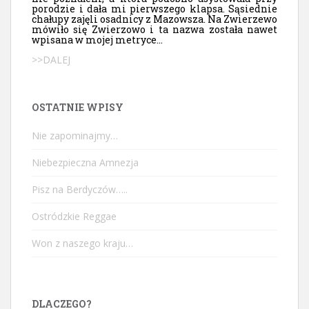
porodzie i dała mi pierwszego klapsa. Sąsiednie
chałupy zajęli osadnicy z Mazowsza. Na Zwierzewo
mówiło się Zwierzowo i ta nazwa została nawet
wpisana w mojej metryce...
>>DALEJ
OSTATNIE WPISY
Nie zapominajmy…
Niebezpieczna Amnezja
Pisz na Berdyczów…..
Ostródzkie Reggae
Won z naszego kraju…
DLACZEGO?