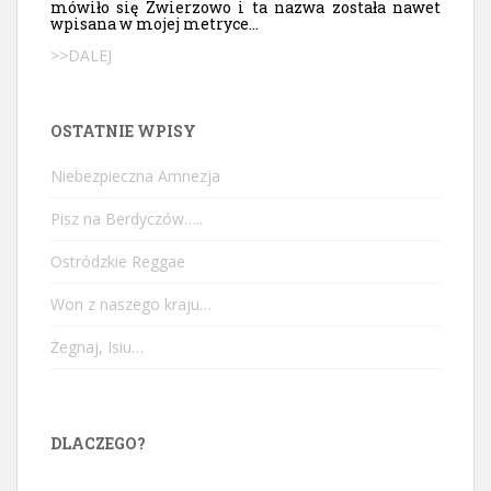
mówiło się Zwierzowo i ta nazwa została nawet
wpisana w mojej metryce...
>>DALEJ
OSTATNIE WPISY
Niebezpieczna Amnezja
Pisz na Berdyczów…..
Ostródzkie Reggae
Won z naszego kraju…
Żegnaj, Isiu…
DLACZEGO?