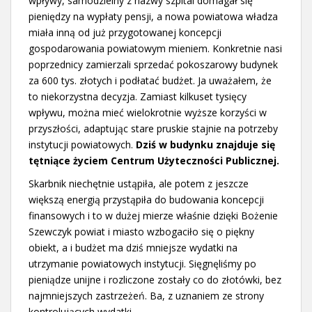
wpływy, samodzielny z nazwy szpital domagał się
pieniędzy na wypłaty pensji, a nowa powiatowa władza
miała inną od już przygotowanej koncepcji
gospodarowania powiatowym mieniem. Konkretnie nasi
poprzednicy zamierzali sprzedać pokoszarowy budynek
za 600 tys. złotych i podłatać budżet. Ja uważałem, że
to niekorzystna decyzja. Zamiast kilkuset tysięcy
wpływu, można mieć wielokrotnie wyższe korzyści w
przyszłości, adaptując stare pruskie stajnie na potrzeby
instytucji powiatowych.
Dziś w budynku znajduje się
tętniące życiem Centrum Użyteczności Publicznej.
Skarbnik niechętnie ustąpiła, ale potem z jeszcze
większą energią przystąpiła do budowania koncepcji
finansowych i to w dużej mierze właśnie dzięki Bożenie
Szewczyk powiat i miasto wzbogaciło się o piękny
obiekt, a i budżet ma dziś mniejsze wydatki na
utrzymanie powiatowych instytucji. Sięgnęliśmy po
pieniądze unijne i rozliczone zostały co do złotówki, bez
najmniejszych zastrzeżeń. Ba, z uznaniem ze strony
kontrolujących wydatki.