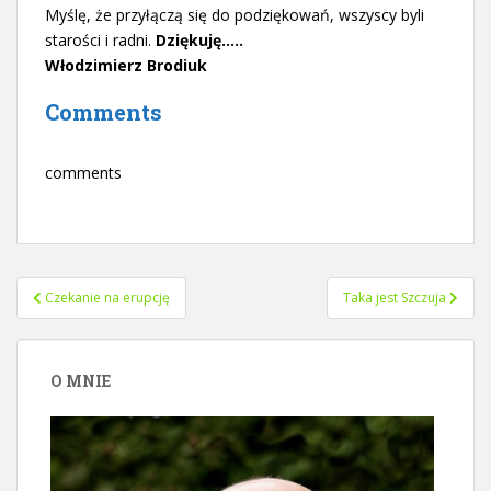
Myślę, że przyłączą się do podziękowań, wszyscy byli
starości i radni.
Dziękuję…..
Włodzimierz Brodiuk
Comments
comments
Nawigacja
Czekanie na erupcję
Taka jest Szczuja
wpisu
O MNIE