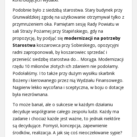
Podobnie było z siedzibą starostwa. Stary budynek przy
Grunwaldzkiej zgodę na użytkowanie otrzymywał tylko z
przymrużeniem oka. Pamiętam sesję Rady Powiatu w
sali Straży Pożarnej przy Stapińskiego, gdy na
propozycję, by podjąć się
modernizacji na potrzeby
Starostwa
koszarowca przy Sobieskiego, opozycyjni
radni zaproponowali, by koszarowiec sprzedać i
przenieść siedzibę starostwa do… Morąga. Modernizacji
rzędu 10 milionów złotych ich zdaniem nie podołamy.
Podołaliśmy. I to także przy dużym wysiłku skarbnik
Bożeny i kierowanego przez nią Wydziału Finansowego.
Najpierw lekko wycofana i sceptyczna, w boju o dotacje
była niezrównana.
To może banał, ale o sukcesie w każdym działaniu
decyduje współgranie całego zespołu ludzi. Każdy ma
zadanie i chociaż każde jest ważne, to jednak niektóre
są decydujące. Pomysł, koncepcja, zapewnienie
środków, realizacja. A jak się coś nieoczekiwanie sypie?