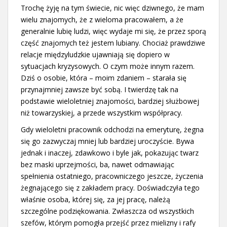
Trochę żyję na tym świecie, nic więc dziwnego, że mam
wielu znajomych, że z wieloma pracowałem, a że
generalnie lubię ludzi, więc wydaje mi się, że przez sporą
część znajomych też jestem lubiany. Chociaż prawdziwe
relacje międzyludzkie ujawniają się dopiero w
sytuacjach kryzysowych. O czym może innym razem.
Dziś o osobie, która – moim zdaniem – starała się
przynajmniej zawsze być sobą. I twierdzę tak na
podstawie wieloletniej znajomości, bardziej służbowej
niż towarzyskiej, a przede wszystkim współpracy.
Gdy wieloletni pracownik odchodzi na emeryturę, żegna
się go zazwyczaj mniej lub bardziej uroczyście. Bywa
jednak i inaczej, zdawkowo i byle jak, pokazując twarz
bez maski uprzejmości, ba, nawet odmawiając
spełnienia ostatniego, pracowniczego jeszcze, życzenia
żegnającego się z zakładem pracy. Doświadczyła tego
właśnie osoba, której się, za jej pracę, należą
szczególne podziękowania. Zwłaszcza od wszystkich
szefów, którym pomogła przejść przez mielizny i rafy