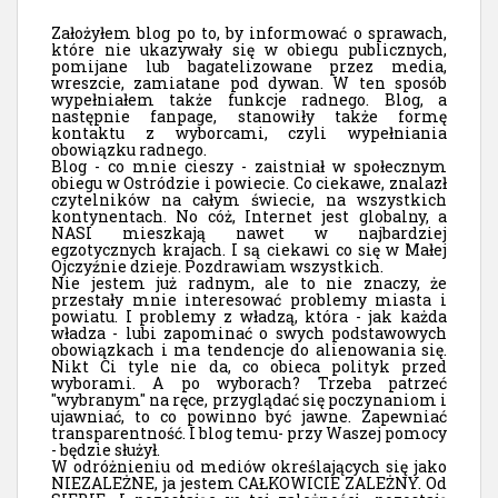
Założyłem blog po to, by informować o sprawach,
które nie ukazywały się w obiegu publicznych,
pomijane lub bagatelizowane przez media,
wreszcie, zamiatane pod dywan. W ten sposób
wypełniałem także funkcje radnego. Blog, a
następnie fanpage, stanowiły także formę
kontaktu z wyborcami, czyli wypełniania
obowiązku radnego.
Blog - co mnie cieszy - zaistniał w społecznym
obiegu w Ostródzie i powiecie. Co ciekawe, znalazł
czytelników na całym świecie, na wszystkich
kontynentach. No cóż, Internet jest globalny, a
NASI mieszkają nawet w najbardziej
egzotycznych krajach. I są ciekawi co się w Małej
Ojczyźnie dzieje. Pozdrawiam wszystkich.
Nie jestem już radnym, ale to nie znaczy, że
przestały mnie interesować problemy miasta i
powiatu. I problemy z władzą, która - jak każda
władza - lubi zapominać o swych podstawowych
obowiązkach i ma tendencje do alienowania się.
Nikt Ci tyle nie da, co obieca polityk przed
wyborami. A po wyborach? Trzeba patrzeć
"wybranym" na ręce, przyglądać się poczynaniom i
ujawniać, to co powinno być jawne. Zapewniać
transparentność. I blog temu- przy Waszej pomocy
- będzie służył.
W odróżnieniu od mediów określających się jako
NIEZALEŻNE, ja jestem CAŁKOWICIE ZALEŻNY. Od