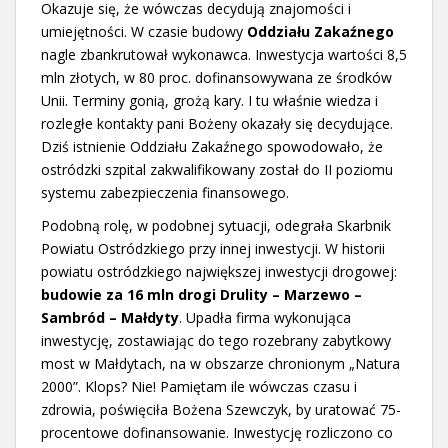
Okazuje się, że wówczas decydują znajomości i
umiejętności. W czasie budowy
Oddziału Zakaźnego
nagle zbankrutował wykonawca. Inwestycja wartości 8,5
mln złotych, w 80 proc. dofinansowywana ze środków
Unii. Terminy gonią, grożą kary. I tu właśnie wiedza i
rozległe kontakty pani Bożeny okazały się decydujące.
Dziś istnienie Oddziału Zakaźnego spowodowało, że
ostródzki szpital zakwalifikowany został do II poziomu
systemu zabezpieczenia finansowego.
Podobną rolę, w podobnej sytuacji, odegrała Skarbnik
Powiatu Ostródzkiego przy innej inwestycji. W historii
powiatu ostródzkiego największej inwestycji drogowej:
budowie za 16 mln drogi Drulity – Marzewo –
Sambród – Małdyty
. Upadła firma wykonująca
inwestycję, zostawiając do tego rozebrany zabytkowy
most w Małdytach, na w obszarze chronionym „Natura
2000”. Klops? Nie! Pamiętam ile wówczas czasu i
zdrowia, poświęciła Bożena Szewczyk, by uratować 75-
procentowe dofinansowanie. Inwestycję rozliczono co