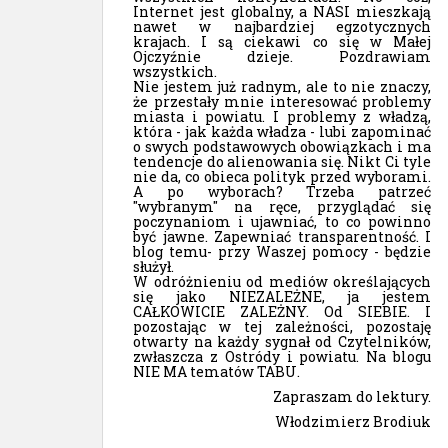
Internet jest globalny, a NASI mieszkają
nawet w najbardziej egzotycznych
krajach. I są ciekawi co się w Małej
Ojczyźnie dzieje. Pozdrawiam
wszystkich.
Nie jestem już radnym, ale to nie znaczy,
że przestały mnie interesować problemy
miasta i powiatu. I problemy z władzą,
która - jak każda władza - lubi zapominać
o swych podstawowych obowiązkach i ma
tendencje do alienowania się. Nikt Ci tyle
nie da, co obieca polityk przed wyborami.
A po wyborach? Trzeba patrzeć
"wybranym" na ręce, przyglądać się
poczynaniom i ujawniać, to co powinno
być jawne. Zapewniać transparentność. I
blog temu- przy Waszej pomocy - będzie
służył.
W odróżnieniu od mediów określających
się jako NIEZALEŻNE, ja jestem
CAŁKOWICIE ZALEŻNY. Od SIEBIE. I
pozostając w tej zależności, pozostaję
otwarty na każdy sygnał od Czytelników,
zwłaszcza z Ostródy i powiatu. Na blogu
NIE MA tematów TABU.
Zapraszam do lektury.
Włodzimierz Brodiuk