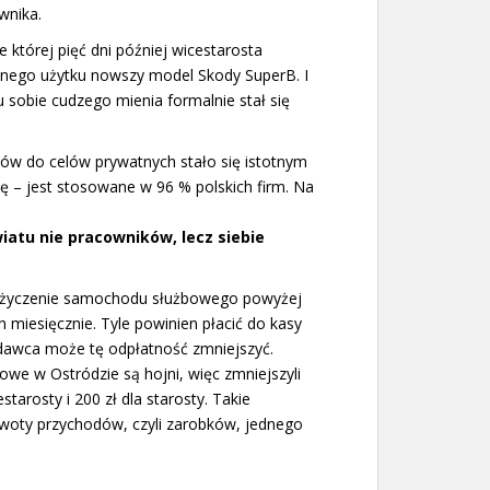
wnika.
 której pięć dni później wicestarosta
tnego użytku nowszy model Skody SuperB. I
sobie cudzego mienia formalnie stał się
w do celów prywatnych stało się istotnym
ę – jest stosowane w 96 % polskich firm. Na
atu nie pracowników, lecz siebie
użyczenie samochodu służbowego powyżej
miesięcznie. Tyle powinien płacić do kasy
odawca może tę odpłatność zmniejszyć.
we w Ostródzie są hojni, więc zmniejszyli
tarosty i 200 zł dla starosty. Takie
kwoty przychodów, czyli zarobków, jednego