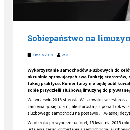
Sobiepaństwo na limuzy
3 maja 2018
W.B.
Wykorzystanie samochodów służbowych do celó
aktualnie sprawujących swą funkcję starostów, 
takiej praktyce. Komentarzy nie będę publikow
sobie przydzielił służbową limuzynę do prywatne
We wrześniu 2016 starosta Wiczkowski i wicestarosta
zamieniając się rolami, ale starosta już ponad rok wc
służbowego samochodu na postawie …..własnej decyzj
W pół roku po wyborze na fotel, 15 kwietnia 2015 rok
ustalania zasad korzystania z samochodów służbowy