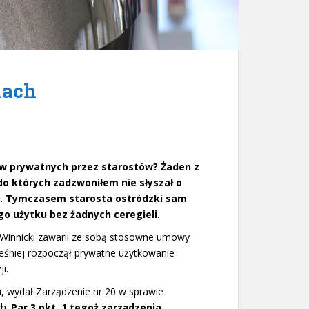
nach
w prywatnych przez starostów? Żaden z
do których zadzwoniłem nie słyszał o
ał. Tymczasem starosta ostródzki sam
go użytku bez żadnych ceregieli.
 Winnicki zawarli ze sobą stosowne umowy
ześniej rozpoczął prywatne użytkowanie
i.
u, wydał Zarządzenie nr 20 w sprawie
ch.
Par.3 pkt. 1 tegoż zarządzenia