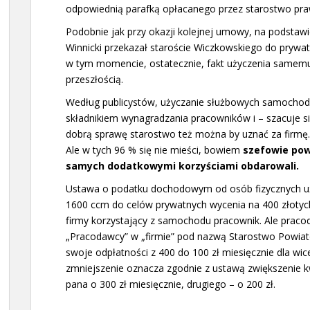
odpowiednią parafką opłacanego przez starostwo pra
Podobnie jak przy okazji kolejnej umowy, na podstawie
Winnicki przekazał staroście Wiczkowskiego do prywa
w tym momencie, ostatecznie, fakt użyczenia samemu 
przeszłością.
Według publicystów, użyczanie służbowych samochodó
składnikiem wynagradzania pracowników i – szacuje si
dobrą sprawę starostwo też można by uznać za firmę.
Ale w tych 96 % się nie mieści, bowiem
szefowie powi
samych dodatkowymi korzyściami obdarowali.
Ustawa o podatku dochodowym od osób fizycznych 
1600 ccm do celów prywatnych wycenia na 400 złotych 
firmy korzystający z samochodu pracownik. Ale prac
„Pracodawcy” w „firmie” pod nazwą Starostwo Powiato
swoje odpłatności z 400 do 100 zł miesięcznie dla wices
zmniejszenie oznacza zgodnie z ustawą zwiększenie 
pana o 300 zł miesięcznie, drugiego – o 200 zł.