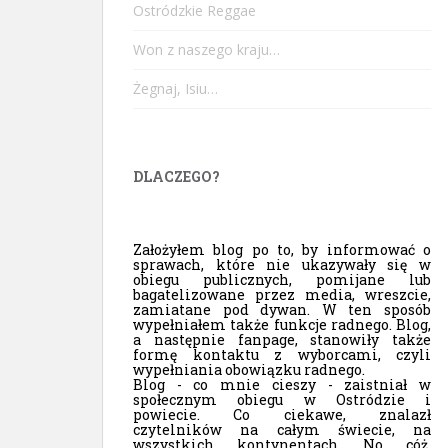
Ostródzkie Reggae
Won z naszego kraju…
Żegnaj, Isiu…
DLACZEGO?
Założyłem blog po to, by informować o
sprawach, które nie ukazywały się w
obiegu publicznych, pomijane lub
bagatelizowane przez media, wreszcie,
zamiatane pod dywan. W ten sposób
wypełniałem także funkcje radnego. Blog,
a następnie fanpage, stanowiły także
formę kontaktu z wyborcami, czyli
wypełniania obowiązku radnego.
Blog - co mnie cieszy - zaistniał w
społecznym obiegu w Ostródzie i
powiecie. Co ciekawe, znalazł
czytelników na całym świecie, na
wszystkich kontynentach. No cóż,