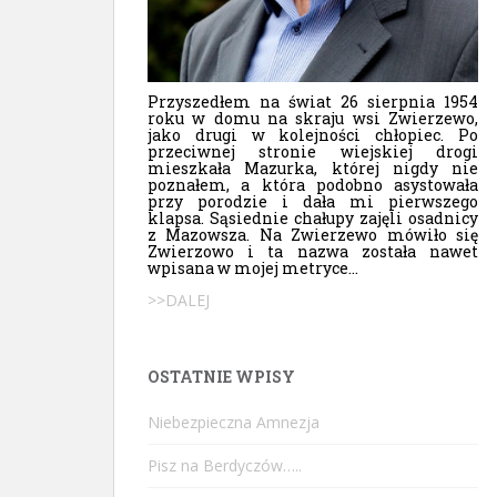
Przyszedłem na świat 26 sierpnia 1954
roku w domu na skraju wsi Zwierzewo,
jako drugi w kolejności chłopiec. Po
przeciwnej stronie wiejskiej drogi
mieszkała Mazurka, której nigdy nie
poznałem, a która podobno asystowała
przy porodzie i dała mi pierwszego
klapsa. Sąsiednie chałupy zajęli osadnicy
z Mazowsza. Na Zwierzewo mówiło się
Zwierzowo i ta nazwa została nawet
wpisana w mojej metryce...
>>DALEJ
OSTATNIE WPISY
Niebezpieczna Amnezja
Pisz na Berdyczów…..