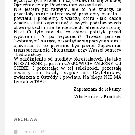
egzotycznych krajach. I są ciekawi co się w Małej
Ojczyźnie dzieje. Pozdrawiam wszystkich.
Nie jestem już radnym, ale to nie znaczy, że
przestały mnie interesować problemy miasta i
powiatu. I problemy z władzą, która - jak każda
władza - lubi zapominać o swych podstawowych
obowiązkach i ma tendencje do alienowania się.
Nikt Ci tyle nie da, co obieca polityk przed
wyborami. A po wyborach? Trzeba patrzeć
"wybranym" na ręce, przyglądać się poczynaniom i
ujawniać, to co powinno być jawne. Zapewniać
transparentność. I blog temu- przy Waszej pomocy
- będzie służył.
W odróżnieniu od mediów określających się jako
NIEZALEŻNE, ja jestem CAŁKOWICIE ZALEŻNY. Od
SIEBIE. I pozostając w tej zależności, pozostaję
otwarty na każdy sygnał od Czytelników,
zwłaszcza z Ostródy i powiatu. Na blogu NIE MA
tematów TABU.
Zapraszam do lektury.
Włodzimierz Brodiuk
ARCHIWA
sierpień 2026