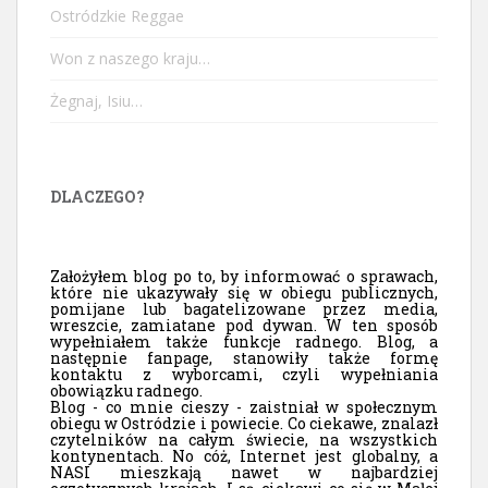
Ostródzkie Reggae
Won z naszego kraju…
Żegnaj, Isiu…
DLACZEGO?
Założyłem blog po to, by informować o sprawach,
które nie ukazywały się w obiegu publicznych,
pomijane lub bagatelizowane przez media,
wreszcie, zamiatane pod dywan. W ten sposób
wypełniałem także funkcje radnego. Blog, a
następnie fanpage, stanowiły także formę
kontaktu z wyborcami, czyli wypełniania
obowiązku radnego.
Blog - co mnie cieszy - zaistniał w społecznym
obiegu w Ostródzie i powiecie. Co ciekawe, znalazł
czytelników na całym świecie, na wszystkich
kontynentach. No cóż, Internet jest globalny, a
NASI mieszkają nawet w najbardziej