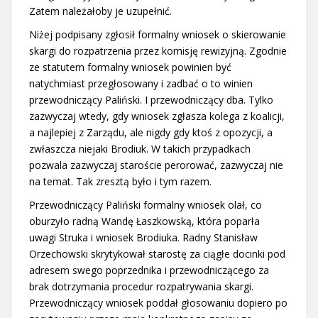
Zatem należałoby je uzupełnić.
Niżej podpisany zgłosił formalny wniosek o skierowanie
skargi do rozpatrzenia przez komisję rewizyjną. Zgodnie
ze statutem formalny wniosek powinien być
natychmiast przegłosowany i zadbać o to winien
przewodniczący Paliński. I przewodniczący dba. Tylko
zazwyczaj wtedy, gdy wniosek zgłasza kolega z koalicji,
a najlepiej z Zarządu, ale nigdy gdy ktoś z opozycji, a
zwłaszcza niejaki Brodiuk. W takich przypadkach
pozwala zazwyczaj staroście perorować, zazwyczaj nie
na temat. Tak zresztą było i tym razem.
Przewodniczący Paliński formalny wniosek olał, co
oburzyło radną Wandę Łaszkowską, która poparła
uwagi Struka i wniosek Brodiuka. Radny Stanisław
Orzechowski skrytykował starostę za ciągłe docinki pod
adresem swego poprzednika i przewodniczącego za
brak dotrzymania procedur rozpatrywania skargi.
Przewodniczący wniosek poddał głosowaniu dopiero po