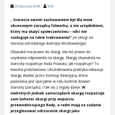
20 stycznia 2018
W.B.
„
Starosta swoim zachowaniem był dla mnie
obcesowym zarządcą folwarku, a nie urzędnikiem,
który ma służyć społeczeństwu – nikt nie
zasługuje na takie traktowanie!”
(ze skargi na
starostę ostródzkiego Andrzeja Wiczkowskiego)
Obywatel ma prawo do skargi. Ma też prawo do
uzyskania odpowiedzi na skargę. Skargę obywatela na
starostę rozpatruje Rada Powiatu. Jak rozpatruje? To
kwestia podstawowa. Ukształtowana praktyka nakazuje
skargę zbadać przez Komisję Rewizyjną, która
powołana jest specjalnie w celu kontroli działań
starosty (zarządu). I tak się z reguły dzieje.
W
niektórych jednak samorządach skargę rozpatruje
sam bohater skargi przy wsparciu
przewodniczącego Rady, a radni mają za zadanie
przegłosować odrzucenie skargi jako