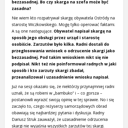
bezzasadnej. Bo czy skarga na szefa może być
zasadna?
Nie wiem kto rozpatrywał skargę obywatela Ostródy na
starostę Wiczkowskiego. Mogę tylko operować faktami.
A są one następujące.
Obywatel napisał skargę na
sposób jego obsługi przez urząd i starostę
osobiście. Zarzutów było kilka. Radni dostali do
przegłosowania wniosek o odrzucenie skargi jako
bezzasadnej. Pod takim wnioskiem nikt się nie
podpisał. Nikt też nie poinformował radnych w jaki
sposób i kto zarzuty skargi zbadał,
przeanalizował i uzasadnienie wniosku napisał.
Już na sesji okazało się, że niektórzy przynajmniej radni
uznali, że są robieni w „bambuko” i – co gorsza –
postanowili wyrazić swoją opinię w tej sprawie. No i się
zaczęło to, czego reżyserzy samorządowych obrad
obawiają się najbardziej: pytania i dyskusja. Radny
Dariusz Struk zauważył, że uzasadnienie odrzucenia
skargi nie wyjaśnia wszystkich zarzutów tej skargi.