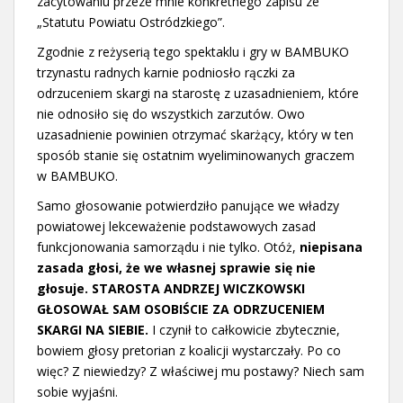
zacytowaniu przeze mnie konkretnego zapisu ze
„Statutu Powiatu Ostródzkiego”.
Zgodnie z reżyserią tego spektaklu i gry w BAMBUKO
trzynastu radnych karnie podniosło rączki za
odrzuceniem skargi na starostę z uzasadnieniem, które
nie odnosiło się do wszystkich zarzutów. Owo
uzasadnienie powinien otrzymać skarżący, który w ten
sposób stanie się ostatnim wyeliminowanych graczem
w BAMBUKO.
Samo głosowanie potwierdziło panujące we władzy
powiatowej lekceważenie podstawowych zasad
funkcjonowania samorządu i nie tylko. Otóż,
niepisana
zasada głosi, że we własnej sprawie się nie
głosuje.
STAROSTA ANDRZEJ WICZKOWSKI
GŁOSOWAŁ SAM OSOBIŚCIE ZA ODRZUCENIEM
SKARGI NA SIEBIE.
I czynił to całkowicie zbytecznie,
bowiem głosy pretorian z koalicji wystarczały. Po co
więc? Z niewiedzy? Z właściwej mu postawy? Niech sam
sobie wyjaśni.